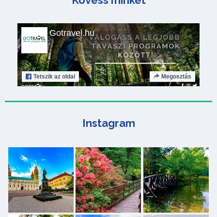
Kövess minket
Gotravel.hu
Tetszik
az oldal
Megosztás
Instagram