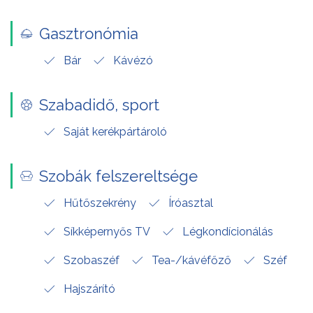
Gasztronómia
Bár
Kávézó
Szabadidő, sport
Saját kerékpártároló
Szobák felszereltsége
Hűtőszekrény
Íróasztal
Síkképernyős TV
Légkondícionálás
Szobaszéf
Tea-/kávéfőző
Széf
Hajszárító