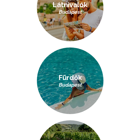
Látnivalók
Budapest
Fürdők
Budapest