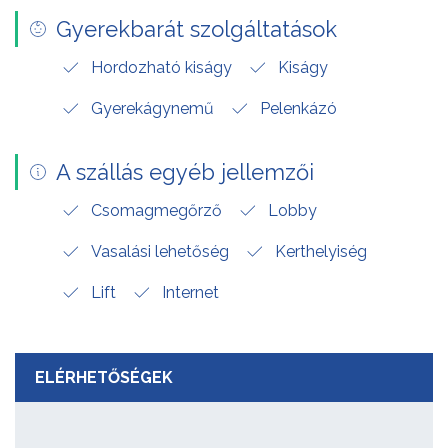
Gyerekbarát szolgáltatások
Hordozható kiságy
Kiságy
Gyerekágynemű
Pelenkázó
A szállás egyéb jellemzői
Csomagmegőrző
Lobby
Vasalási lehetőség
Kerthelyiség
Lift
Internet
ELÉRHETŐSÉGEK