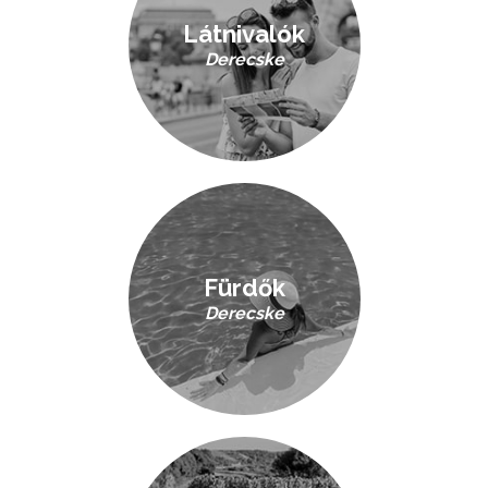
Látnivalók
Derecske
Fürdők
Derecske