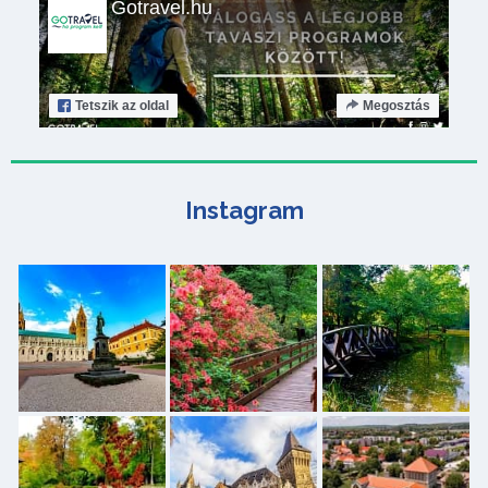
Gotravel.hu
Tetszik
az oldal
Megosztás
Instagram