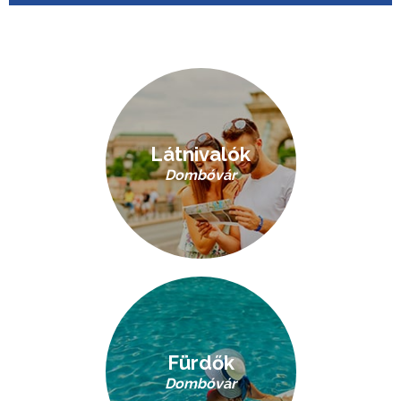
Látnivalók
Dombóvár
Fürdők
Dombóvár