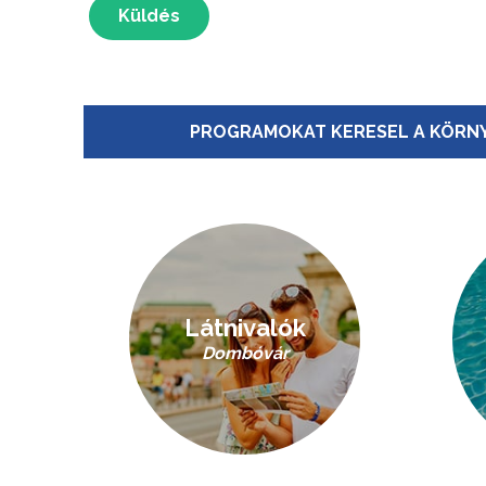
Küldés
PROGRAMOKAT KERESEL A KÖRNY
Látnivalók
Dombóvár