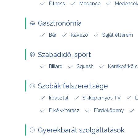
Fitness
Medence
Medencé
Gasztronómia
Bár
Kávézó
Saját étterem
Szabadidő, sport
Biliárd
Squash
Kerékpárköl
Szobák felszereltsége
Íróasztal
Síkképernyős TV
L
Erkély/terasz
Fürdőköpeny
Gyerekbarát szolgáltatások