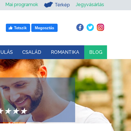
Mai programok
Jegyvásárlás
Térkép
Tetszik
Megosztás
DULÁS
CSALÁD
ROMANTIKA
BLOG
r ★★★★