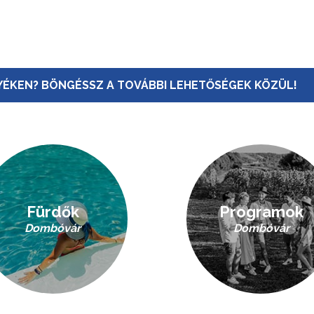
ÉKEN? BÖNGÉSSZ A TOVÁBBI LEHETŐSÉGEK KÖZÜL!
Fürdők
Programok
Dombóvár
Dombóvár