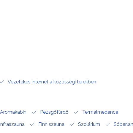
Vezetékes internet a közösségi terekben
Aromakabin
Pezsgőfürdő
Termálmedence
Infraszauna
Finn szauna
Szolárium
Sóbarla