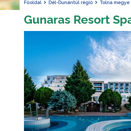
Főoldal
Dél-Dunántúl régió
Tolna megye
Gunaras Resort S