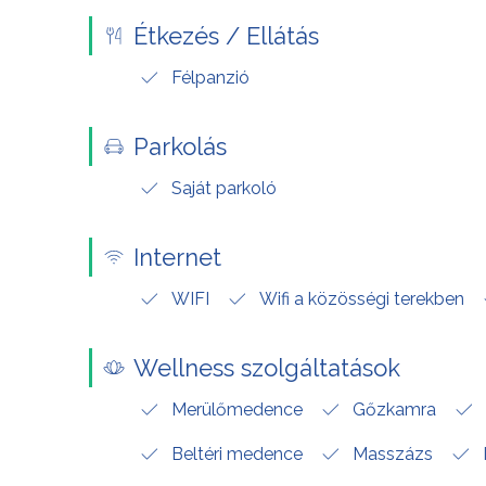
Étkezés / Ellátás
Félpanzió
Parkolás
Saját parkoló
Internet
WIFI
Wifi a közösségi terekben
Wellness szolgáltatások
Merülőmedence
Gőzkamra
Beltéri medence
Masszázs