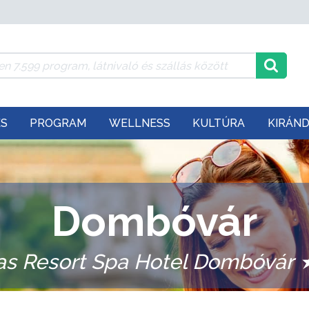
ÉS
PROGRAM
WELLNESS
KULTÚRA
KIRÁN
Dombóvár
as Resort Spa Hotel Dombóvá