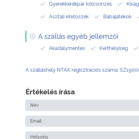
Gyerekkerékpár kölcsönzés
Kisá
Asztali etetőszék
Babajátékok
A szállás egyéb jellemzői
Akadálymentes
Kerthelyiség
A szálláshely NTAK regisztrációs száma: SZ190
Értékelés írása