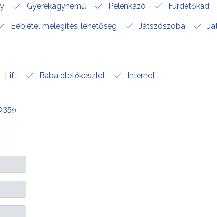
gy
Gyerekágynemű
Pelenkázó
Fürdetőkád
Bébiétel melegítési lehetőség
Játszószoba
Já
Lift
Baba etetőkészlet
Internet
00359