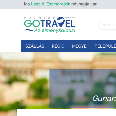
Ma
László, Eszmeralda
névnapja van
SZÁLLÁS
RÉGIÓ
MEGYE
TELEPÜL
Gunar