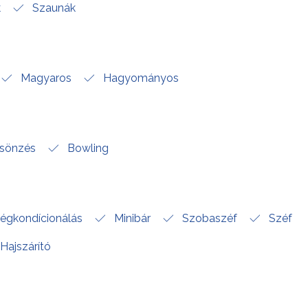
k
Szaunák
Magyaros
Hagyományos
csönzés
Bowling
égkondícionálás
Minibár
Szobaszéf
Széf
Hajszárító