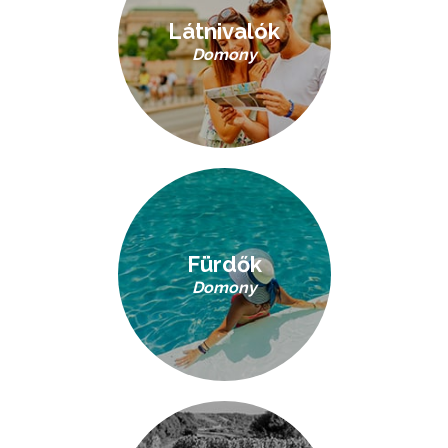
Látnivalók
Domony
Fürdők
Domony