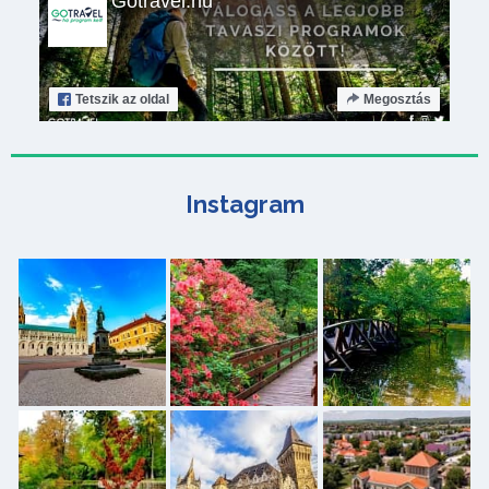
Gotravel.hu
Tetszik
az oldal
Megosztás
Instagram