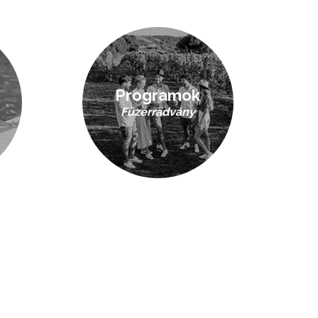
Programok
Füzérradvány