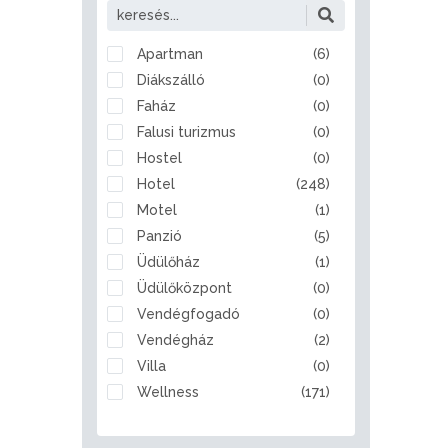
Alattyán
Albertirsa
Alcsútdoboz
Apartman
(6)
Aldebrő
Diákszálló
(0)
Algyő
Faház
(0)
Almamellék
Falusi turizmus
(0)
Alsóberecki
Hostel
(0)
Alsóbogát
Hotel
(248)
Alsónémedi
Motel
(1)
Alsóörs
Panzió
(5)
Apaj
Üdülőház
(1)
Apostag
Üdülőközpont
(0)
Ásotthalom
Vendégfogadó
(0)
Aszód
Vendégház
(2)
Bábolna
Villa
(0)
Babót
Wellness
(171)
Bácsalmás
Badacsonytomaj