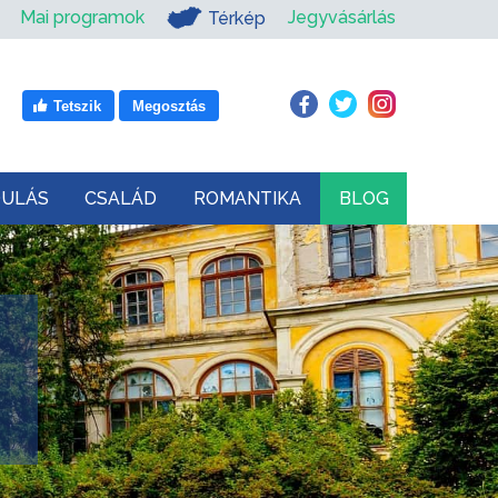
Mai programok
Jegyvásárlás
Térkép
Tetszik
Megosztás
DULÁS
CSALÁD
ROMANTIKA
BLOG