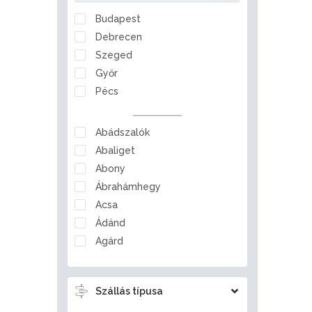
Nógrád
Budapest
Pest
Debrecen
Somogy
Szeged
Szabolcs-Szatmár-Bereg
Győr
Tolna
Pécs
Vas
Veszprém
Abádszalók
Zala
Abaliget
Abony
Ábrahámhegy
Acsa
Ádánd
Agárd
Ágfalva
Aggtelek
Szállás típusa
Ajka