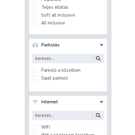
Balatonfőkajár
Teljes ellátás
Balatonföldvár
Soft all inclusive
Balatonfüred
All inclusive
Balatonfűzfő
Balatongyörök
Balatonkenese
Parkolás
Balatonlelle
Balatonmagyaród
Balatonrendes
Parkoló a közelben
Balatonszabadi
Saját parkoló
Balatonszárszó
Balatonszemes
Balatonszentgyörgy
Internet
Balatonszepezd
Balatonszőlős
Balatonvilágos
WIFI
Balf
Wifi a közösségi terekben