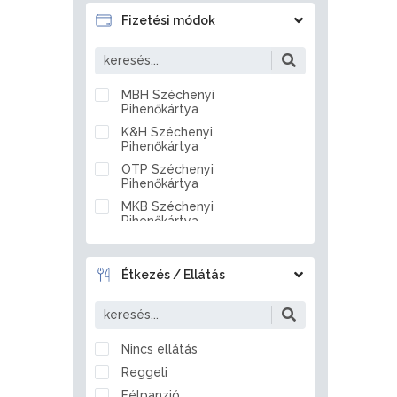
Badacsonytördemic
Fizetési módok
Baj
Baja
Bakonszeg
MBH Széchenyi
Pihenőkártya
Bakonya
K&H Széchenyi
Bakonybél
Pihenőkártya
Bakonynána
OTP Széchenyi
Bakonyszentlászló
Pihenőkártya
Balassagyarmat
MKB Széchenyi
Pihenőkártya
Balástya
Készpénz
Balatonakali
Átutalás
Balatonakarattya
Étkezés / Ellátás
Bankkártya
Balatonalmádi
Balatonberény
Balatonboglár
Nincs ellátás
Balatonederics
Reggeli
Balatonfenyves
Félpanzió