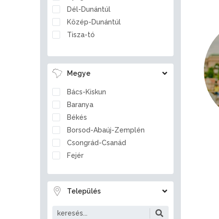
Dél-Dunántúl
Közép-Dunántúl
Tisza-tó
Megye
Bács-Kiskun
Baranya
Békés
Borsod-Abaúj-Zemplén
Csongrád-Csanád
Fejér
Győr-Moson-Sopron
Hajdú-Bihar
Település
Heves
Jász-Nagykun-Szolnok
Komárom-Esztergom