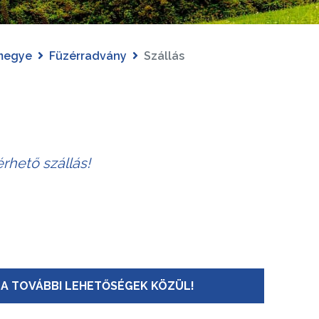
megye
Füzérradvány
Szállás
rhető szállás!
A TOVÁBBI LEHETŐSÉGEK KÖZÜL!