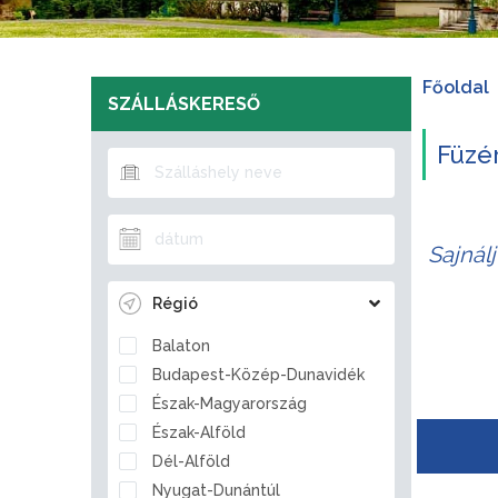
Főoldal
SZÁLLÁSKERESŐ
Füzér
Sajnál
Régió
Balaton
Budapest-Közép-Dunavidék
Észak-Magyarország
Észak-Alföld
Dél-Alföld
Nyugat-Dunántúl