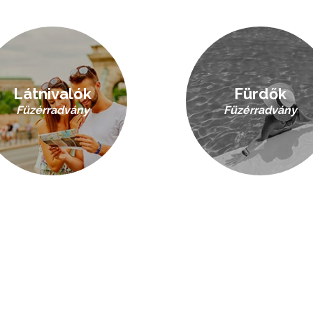
Látnivalók
Fürdők
Füzérradvány
Füzérradvány