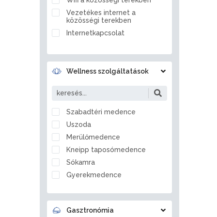
Ballószög
Vezetékes internet a
Balmazújváros
közösségi terekben
Bánd
Internetkapcsolat
Bánhorváti
Bánk
Barcs
Wellness szolgáltatások
Bárdudvarnok
Bátaszék
Bátmonostor
Szabadtéri medence
Bátonyterenye
Uszoda
Bátorliget
Merülőmedence
Battonya
Kneipp taposómedence
Becsvölgye
Sókamra
Békés
Gyerekmedence
Békéscsaba
Jégzuhany
Békésszentandrás
Gőzkamra
Bélapátfalva
Gasztronómia
Aromakabin