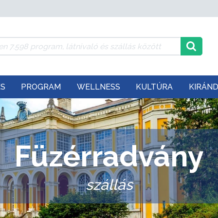
ÉS
PROGRAM
WELLNESS
KULTÚRA
KIRÁN
Füzérradvány
szállás