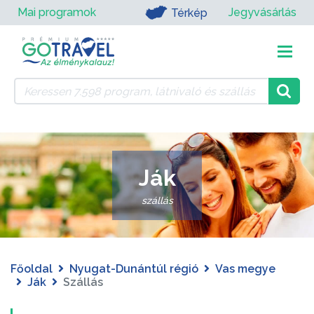
Mai programok
Jegyvásárlás
Térkép
Ják
szállás
Főoldal
Nyugat-Dunántúl régió
Vas megye
Ják
Szállás