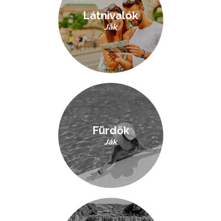
Látnivalók
Ják
Fürdők
Ják