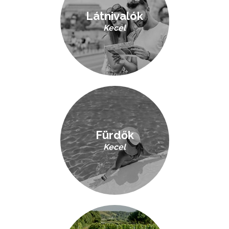
Látnivalók
Kecel
Fürdők
Kecel