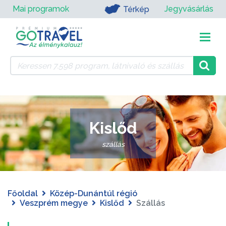
Mai programok
Jegyvásárlás
Térkép
Kislőd
szállás
Főoldal
Közép-Dunántúl régió
Veszprém megye
Kislőd
Szállás