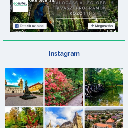
Gotravel.hu
Tetszik
az oldal
Megosztás
Instagram