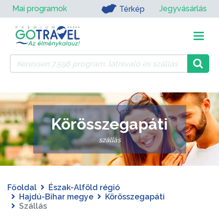
Mai programok
Jegyvásárlás
Térkép
Körösszegapáti
szállás
Főoldal
Észak-Alföld régió
Hajdú-Bihar megye
Körösszegapáti
Szállás