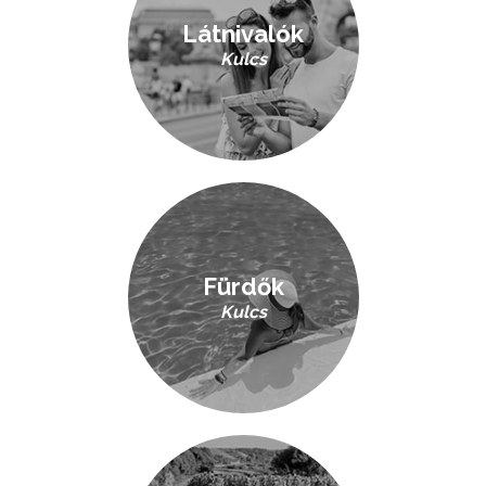
Látnivalók
Kulcs
Fürdők
Kulcs