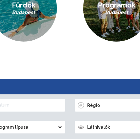
Fürdők
Programok
Budapest
Budapest
Régió
ogram típusa
Látnivalók