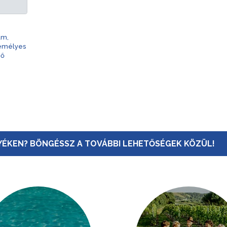
am,
zemélyes
nő
ÉKEN? BÖNGÉSSZ A TOVÁBBI LEHETŐSÉGEK KÖZÜL!