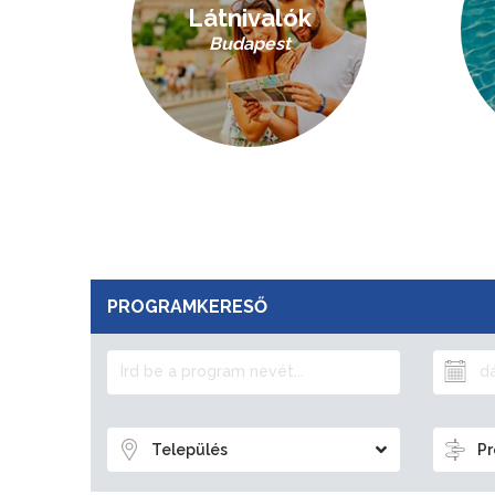
Látnivalók
Budapest
PROGRAMKERESŐ
Település
Pr