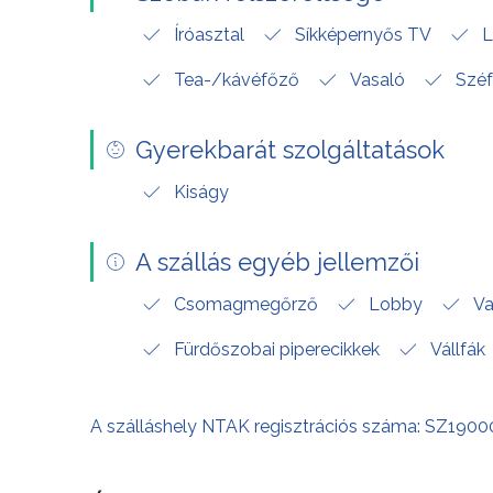
Íróasztal
Síkképernyős TV
L
Tea-/kávéfőző
Vasaló
Széf
Gyerekbarát szolgáltatások
Kiságy
A szállás egyéb jellemzői
Csomagmegőrző
Lobby
Va
Fürdőszobai piperecikkek
Vállfák
A szálláshely NTAK regisztrációs száma: SZ190