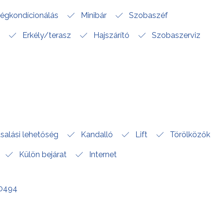
égkondícionálás
Minibár
Szobaszéf
Erkély/terasz
Hajszárító
Szobaszerviz
salási lehetőség
Kandalló
Lift
Törölközők
Külön bejárat
Internet
00494