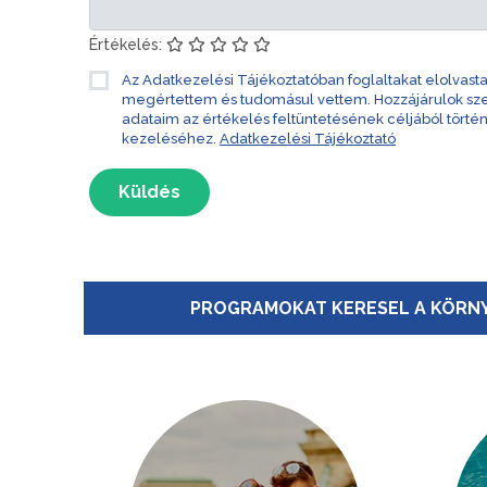
Értékelés:
Az Adatkezelési Tájékoztatóban foglaltakat elolvast
megértettem és tudomásul vettem. Hozzájárulok s
adataim az értékelés feltüntetésének céljából törté
kezeléséhez.
Adatkezelési Tájékoztató
Küldés
PROGRAMOKAT KERESEL A KÖRNY