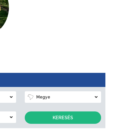
Megye
KERESÉS