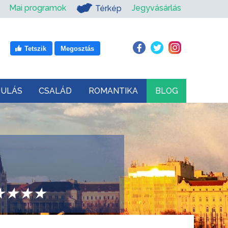
Mai programok
Jegyvásárlás
Térkép
Tetszik
Megosztás
DULÁS
CSALÁD
ROMANTIKA
BLOG
t ★★★★