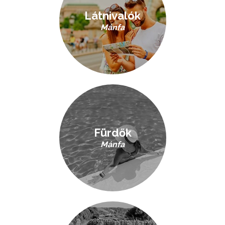
Látnivalók
Mánfa
Fürdők
Mánfa