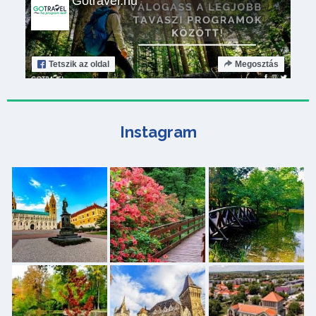
Gotravel.hu
Tetszik
az oldal
Megosztás
Instagram