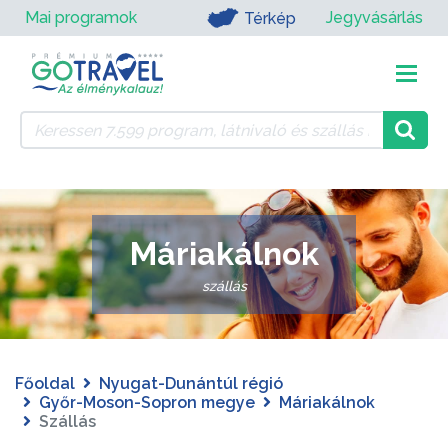
Mai programok
Jegyvásárlás
Térkép
Máriakálnok
szállás
Főoldal
Nyugat-Dunántúl régió
Győr-Moson-Sopron megye
Máriakálnok
Szállás