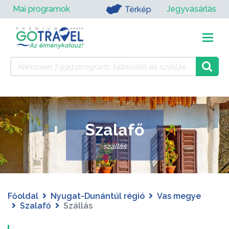
Mai programok
Jegyvásárlás
Térkép
Szalafő
szállás
Főoldal
Nyugat-Dunántúl régió
Vas megye
Szalafő
Szállás