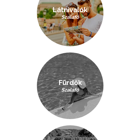
Látnivalók
Szalafő
Fürdők
Szalafő