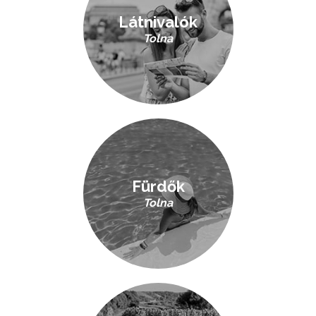
Látnivalók
Tolna
Fürdők
Tolna