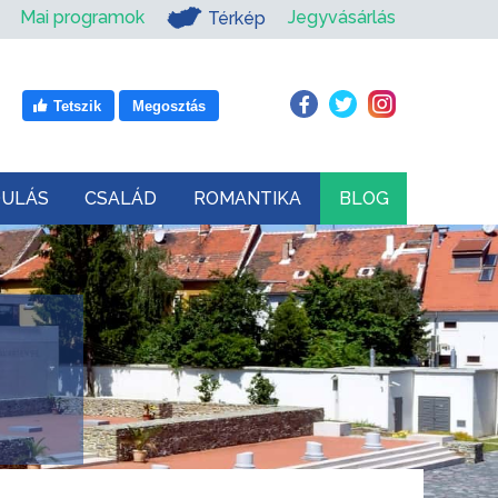
Mai programok
Jegyvásárlás
Térkép
Tetszik
Megosztás
DULÁS
CSALÁD
ROMANTIKA
BLOG