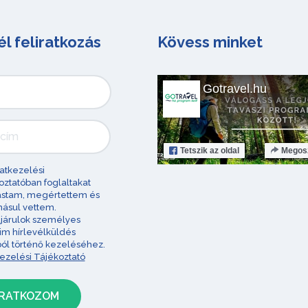
él feliratkozás
Kövess minket
Gotravel.hu
Tetszik
az oldal
Megos
atkezelési
oztatóban foglaltakat
astam, megértettem és
ásul vettem.
járulok személyes
im hírlevélküldés
ból történő kezeléséhez.
ezelési Tájékoztató