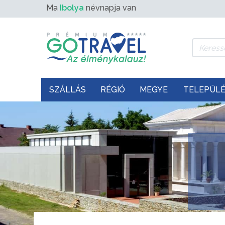
Ma
Ibolya
névnapja van
SZÁLLÁS
RÉGIÓ
MEGYE
TELEPÜL