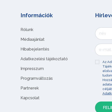
Információk
Hírlev
Rólunk
Médiaajánlat
Hibabejelentés
Adatkezelési tájékoztató
Az Ad
Tájék
Impresszum
elolv
tudom
Programváltozás
Hozzá
adata
Partnerek
céljá
Adatk
Kapcsolat