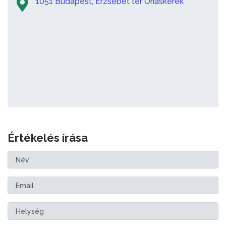
1051 Budapest, Erzsébet tér Óriáskerék
Értékelés írása