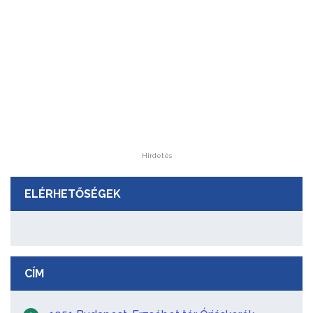
Hirdetés
ELÉRHETŐSÉGEK
CÍM