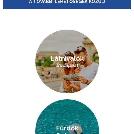
A TOVÁBBI LEHETŐSÉGEK KÖZÜL!
Látnivalók
Budapest
Fürdők