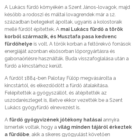
A Lukács fürdő környékén a Szent János-lovagok, majd
később a rodoszi és máltai lovagrendek már a 12.
században betegeket ápoltak, ugyanis a kolostoraik
mellé fürdőt építettek. A
mai Lukács fürdő a török
korból származik, és Musztafa pasa kedvenc
fürdőhelye
is volt. A török korban a feltörekvő források
energiáját azonban elsősorban lőporgyártásra és
gabonaőrlésre használták. Buda visszafoglalása után a
fürdő a kincstárhoz került.
A fürdőt 1884-ben Palotay Fülöp megvásárolta a
kincstártól, és elkezdődött a fürdő átalakítása.
Felépítették a gyógyszállót, és átépítették az
uszodarészleget is, illetve ekkor vezették be a Szent
Lukács gyógyfürdő elnevezést is.
A
fürdő gyógyvizének jótékony hatásai
annyira
ismertek voltak, hogy a
világ minden tájáról érkeztek
a fürdőbe
, akik a sikeres gyógyulást követően