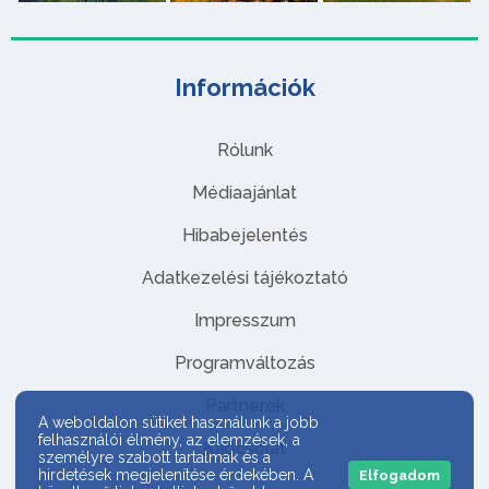
Információk
Rólunk
Médiaajánlat
Hibabejelentés
Adatkezelési tájékoztató
Impresszum
Programváltozás
Partnerek
A weboldalon sütiket használunk a jobb
felhasználói élmény, az elemzések, a
Kapcsolat
személyre szabott tartalmak és a
hirdetések megjelenítése érdekében. A
Elfogadom