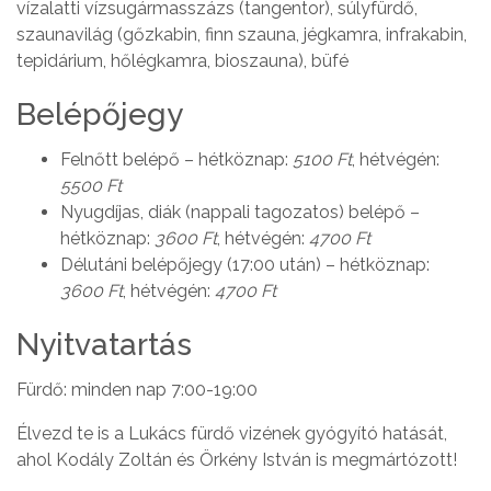
vízalatti vízsugármasszázs (tangentor), súlyfürdő,
szaunavilág (gőzkabin, finn szauna, jégkamra, infrakabin,
tepidárium, hőlégkamra, bioszauna), büfé
Belépőjegy
Felnőtt belépő – hétköznap:
5100 Ft
, hétvégén:
5500 Ft
Nyugdíjas, diák (nappali tagozatos) belépő –
hétköznap:
3600 Ft
, hétvégén:
4700 Ft
Délutáni belépőjegy (17:00 után) – hétköznap:
3600 Ft
, hétvégén:
4700 Ft
Nyitvatartás
Fürdő: minden nap 7:00-19:00
Élvezd te is a Lukács fürdő vizének gyógyító hatását,
ahol Kodály Zoltán és Örkény István is megmártózott!