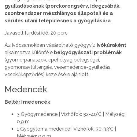
gyulladásoknak (porckorongsérv, idegzsábák,
csontrendszer mészhiányos állapotai) és a
sérülés utáni felépülésnek a gyógyítására
.
Javasolt fürdési idő: 20 perc
Az ivócsarnokban vásárolható gyógyvíz
ivókúraként
alkalmazva különféle
belgyógyászati problémák
(gyomorpanaszok, epehólyag betegségei,
gyomorsavtúltengés, vesemedence-gyulladás,
vesekőképződés) kezelésére ajánlott.
Medencék
Beltéri medencék
3 Gyógymedence | Vízhőfok: 32-40°C | Mélység:
0,9 m
1 Gyógytorna medence | Vízhőfok: 30-33°C |
Mélység: 0,9 m