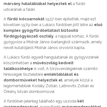
márvány hálatáblákat helyeztek el
a fürdő
udvarának a falán.
A
fürdő ivócsarnokát
1937-ben építették, majd ezt
követően 1979-ben a Lukács fürdőben jött létre az
első
komplex gyógyfürdőellátást biztosító
fürdőgyógyászati osztály
, a nappali kórház. A fürdő
gyógyvize a Molnár János-barlangból származik, amely
nevét kutatójáról Molnár János orvosról kapta.
A Lukács fürdő egyedi hangulatának és gyógyvizének
köszönhetően a
művészvilág kedvelt
találkozóhelye
is volt. A törzsvendégeknek számító
hírességek tiszteletére
emléktáblákat és
domborműveket helyeztek el
, amelyek közül a
legismertebbek Kodály Zoltán, Latinovits Zoltán és
Örkény István domborművei.
A fürdőben jelenleg található egy uszoda
két
úszómedencével
, gyógyfürdő
gyógymedencékkel
,