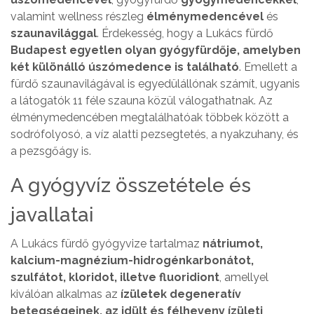
valamint wellness részleg
élménymedencével
és
szaunavilággal
. Érdekesség, hogy a Lukács fürdő
Budapest egyetlen olyan gyógyfürdője, amelyben
két különálló úszómedence
is található
. Emellett a
fürdő szaunavilágával is egyedülállónak számít, ugyanis
a látogatók 11 féle szauna közül válogathatnak. Az
élménymedencében megtalálhatóak többek között a
sodrófolyosó, a víz alatti pezsegtetés, a nyakzuhany, és
a pezsgőágy is.
A gyógyvíz összetétele és
javallatai
A Lukács fürdő gyógyvize tartalmaz
nátriumot,
kalcium-magnézium-hidrogénkarbonátot,
szulfátot, kloridot, illetve fluoridiont
, amellyel
kiválóan alkalmas az
ízületek degeneratív
betegségeinek, az idült és félheveny ízületi