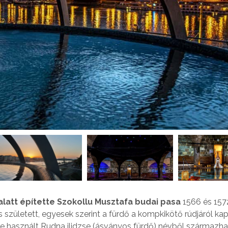
 alatt építette Szokollu Musztafa budai pasa
1566 és 1572
született, egyesek szerint a fürdő a kompkikötő rúdjáról kap
őre használt Rudna ilidzse (ásványos fürdő) névből származha