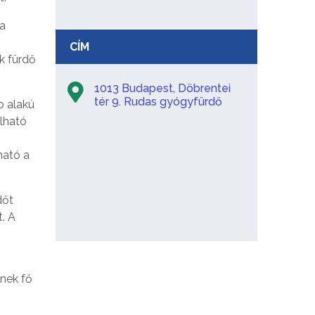
 a
CÍM
k fürdő
1013 Budapest, Döbrentei
tér 9. Rudas gyógyfürdő
b alakú
álható
ható a
dőt
. A
ynek fő