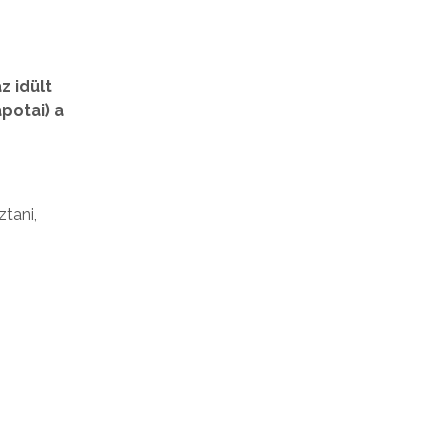
z idült
potai) a
ztani,