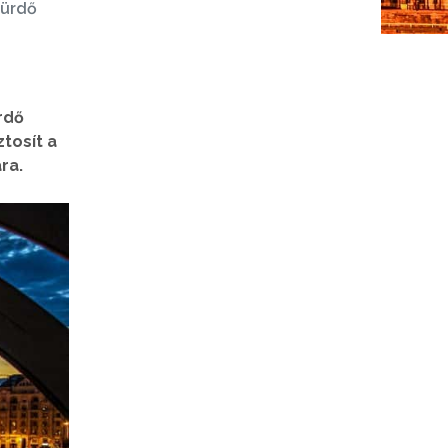
ürdő
rdő
tosít a
ra.