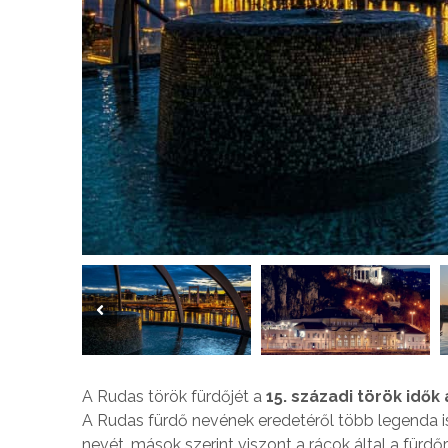
A Rudas török fürdőjét a
15. századi török idők
A Rudas fürdő nevének eredetéről több legenda is 
nevét, mások szerint viszont a rácok által a fürd