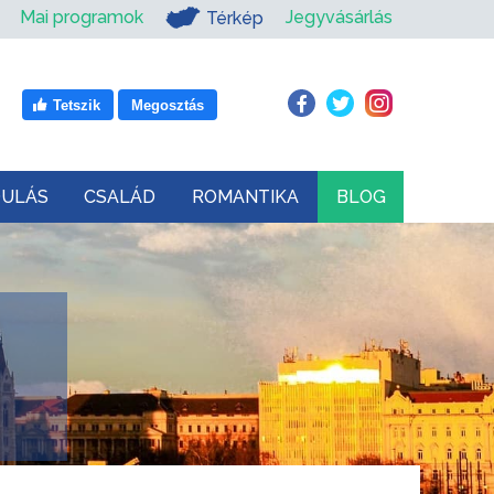
Mai programok
Jegyvásárlás
Térkép
Tetszik
Megosztás
DULÁS
CSALÁD
ROMANTIKA
BLOG