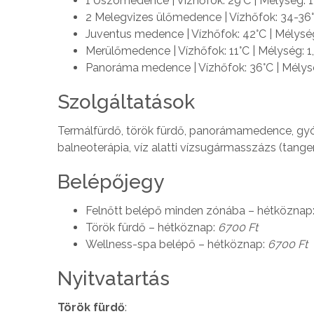
1 Úszómedence | Vízhőfok: 29°C | Mélység: 1
2 Melegvizes ülőmedence | Vízhőfok: 34-36°
Juventus medence | Vízhőfok: 42°C | Mélység
Merülőmedence | Vízhőfok: 11°C | Mélység: 1
Panoráma medence | Vízhőfok: 36°C | Mélys
Szolgáltatások
Termálfürdő, török fürdő, panorámamedence, gyó
balneoterápia, víz alatti vízsugármasszázs (tange
Belépőjegy
Felnőtt belépő minden zónába – hétköznap
Török fürdő – hétköznap:
6700 Ft
Wellness-spa belépő – hétköznap:
6700 Ft
Nyitvatartás
Török fürdő
: