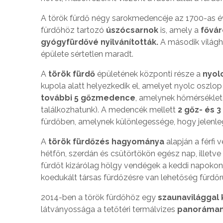
A török fürdő négy sarokmedencéje az 1700-as é
fürdőhöz tartozó
úszócsarnok
is, amely a
fővár
gyógyfürdővé nyilvánították.
A második világh
épülete sértetlen maradt.
A
török fürdő
épületének központi része a
nyol
kupola alatt helyezkedik el, amelyet nyolc oszlo
további 5 gőzmedence
, amelynek hőmérséklete
találkozhatunk). A medencék mellett
2 gőz- és 
fürdőben, amelynek különlegessége, hogy jelenl
A
török fürdőzés hagyománya
alapján a férfi
hétfőn, szerdán és csütörtökön egész nap, illetve
fürdőt kizárólag hölgy vendégek a keddi napokon 
koedukált társas fürdőzésre van lehetőség fürdő
2014-ben a török fürdőhöz egy
szaunavilággal 
látványossága a tetőtéri termálvizes
panoráma