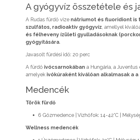
A gyógyvíz összetétele és ja
A Rudas fürdő vize
nátriumot és fluoridiont 
szulfátos, radioaktív gyógyvíz
, amellyel kivál
és félheveny ízületi gyulladásoknak (porck
gyógyítására
.
Javasolt fürdési idő: 20 perc
A fürdő
ivócsarnokában
a Hungária, a Juventus é
amelyek
ivókúraként kiválóan alkalmasak a 
Medencék
Török fürdő
6 Gőzmedence | Vízhőfok: 14-42°C | Mélység
Wellness medencék