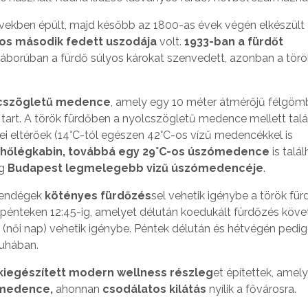
vekben épült, majd később az 1800-as évek végén elkészült
os második fedett uszodája
volt.
1933-ban a fürdőt
áborúban a fürdő súlyos károkat szenvedett, azonban a törö
cszögletű medence
, amely egy 10 méter átmérőjű félgöm
p tart. A török fürdőben a nyolcszögletű medence mellett tal
i eltérőek (14°C-tól egészen 42°C-os vízű medencékkel is
3 hőlégkabin, továbbá egy 29°C-os úszómedence
is talál
eg
Budapest legmelegebb vizű úszómedencéje
.
 vendégek
kötényes fürdőzés
sel vehetik igénybe a török für
 pénteken 12:45-ig, amelyet délután koedukált fürdőzés követ
(női nap) vehetik igénybe. Péntek délután és hétvégén pedig
ruhában.
kiegészített modern wellness részleg
et építettek, amel
medence,
ahonnan
csodálatos kilátás
nyílik a fővárosra.