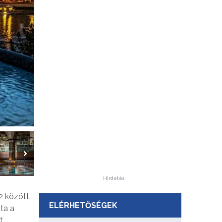
Hirdetés
 között.
ELÉRHETŐSÉGEK
ta a
t.