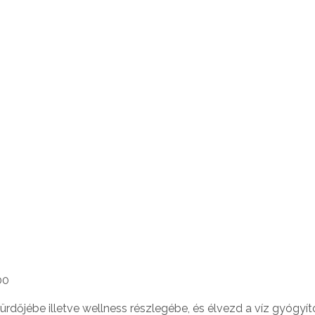
00
fürdőjébe illetve wellness részlegébe, és élvezd a víz gyógyít