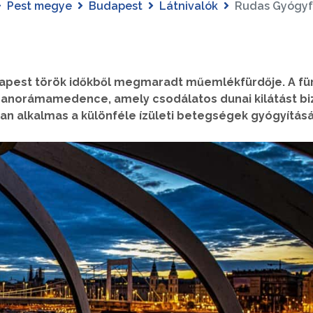
Pest megye
Budapest
Látnivalók
Rudas Gyógyf
apest török időkből megmaradt műemlékfürdője. A fü
 panorámamedence, amely csodálatos dunai kilátást biz
an alkalmas a különféle ízületi betegségek gyógyításá