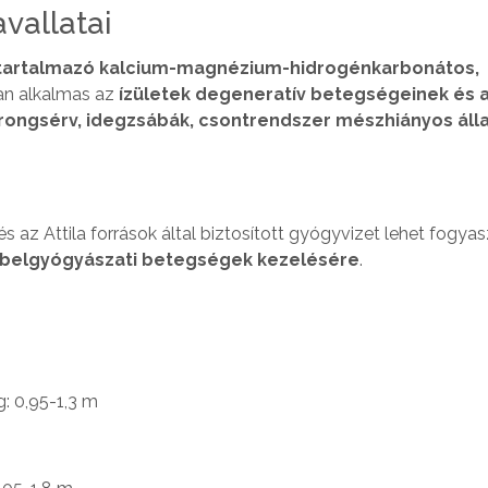
vallatai
is tartalmazó kalcium-magnézium-hidrogénkarbonátos,
óan alkalmas az
ízületek degeneratív betegségeinek és a
orongsérv, idegzsábák, csontrendszer mészhiányos álla
s az Attila források által biztosított gyógyvizet lehet fogyas
a belgyógyászati betegségek kezelésére
.
: 0,95-1,3 m