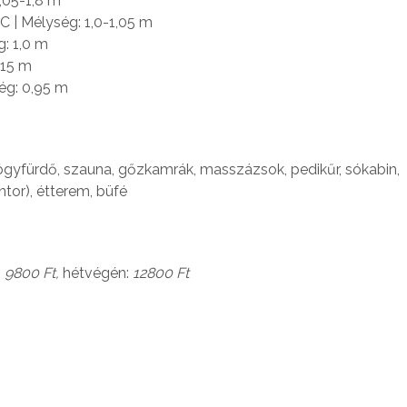
,05-1,8 m
C | Mélység: 1,0-1,05 m
: 1,0 m
,15 m
ég: 0,95 m
gyfürdő, szauna, gőzkamrák, masszázsok, pedikűr, sókabin,
ntor), étterem, büfé
:
9800 Ft,
hétvégén:
12800 Ft