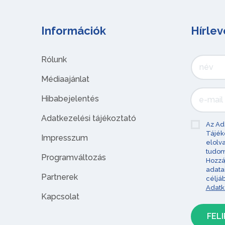
Információk
Hírlev
Rólunk
Médiaajánlat
Hibabejelentés
Adatkezelési tájékoztató
Az Ad
Tájék
Impresszum
elolv
tudom
Programváltozás
Hozzá
adata
Partnerek
céljá
Adatk
Kapcsolat