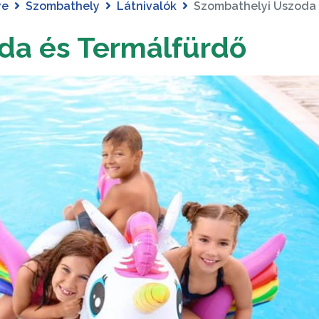
ye
Szombathely
Látnivalók
Szombathelyi Uszoda 
da és Termálfürdő