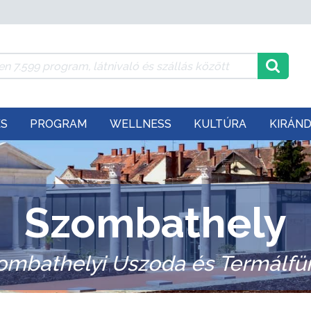
ÉS
PROGRAM
WELLNESS
KULTÚRA
KIRÁN
Szombathely
ombathelyi Uszoda és Termálfü