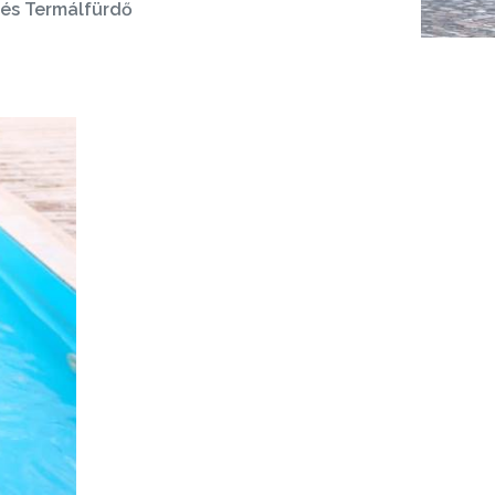
és Termálfürdő