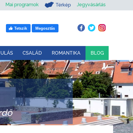
Mai programok
Jegyvásárlás
Térkép
Tetszik
Megosztás
DULÁS
CSALÁD
ROMANTIKA
BLOG
rdő