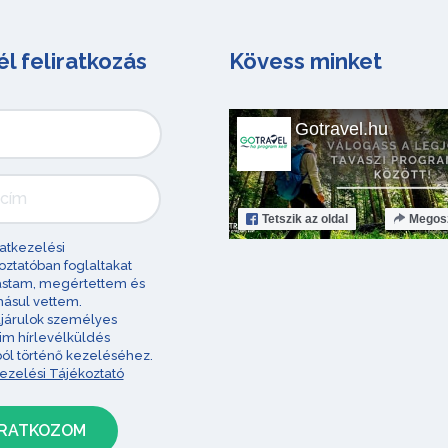
él feliratkozás
Kövess minket
Gotravel.hu
Tetszik
az oldal
Megos
atkezelési
oztatóban foglaltakat
astam, megértettem és
ásul vettem.
járulok személyes
im hírlevélküldés
ból történő kezeléséhez.
ezelési Tájékoztató