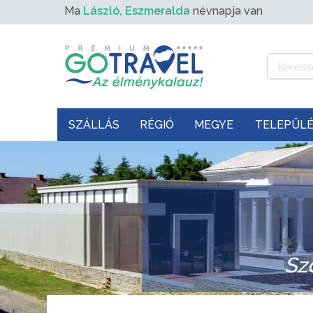
Ma
László, Eszmeralda
névnapja van
SZÁLLÁS
RÉGIÓ
MEGYE
TELEPÜL
Sz