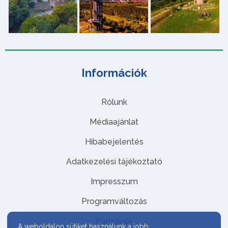
Információk
Rólunk
Médiaajánlat
Hibabejelentés
Adatkezelési tájékoztató
Impresszum
Programváltozás
Partnerek
A weboldalon sütiket használunk a jobb