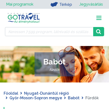
Mai programok
Jegyvásárlás
Térkép
Babót
fürdők
Főoldal
Nyugat-Dunántúl régió
Győr-Moson-Sopron megye
Babót
Fürdők