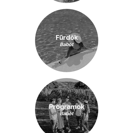
Fürdők
Babót
Programok
Babót