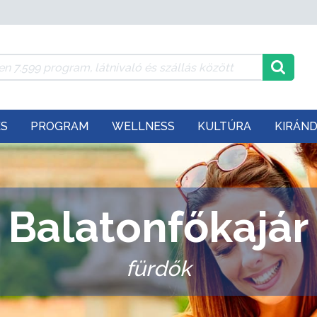
ÉS
PROGRAM
WELLNESS
KULTÚRA
KIRÁN
Balatonfőkajár
fürdők