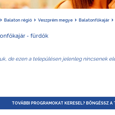
Balaton régió
Veszprém megye
Balatonfőkajár
onfőkajár - fürdők
juk, de ezen a településen jelenleg nincsenek el
TOVÁBBI PROGRAMOKAT KERESEL? BÖNGÉSSZ A 