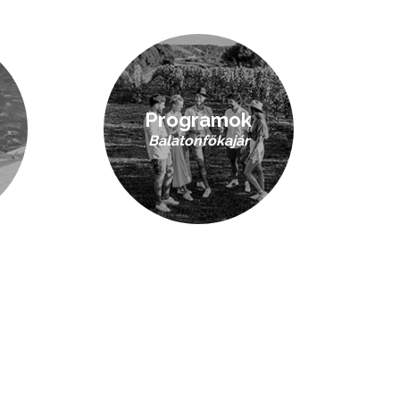
Programok
Balatonfőkajár