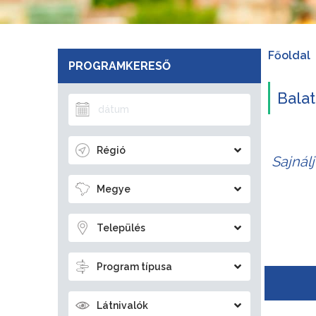
Főoldal
PROGRAMKERESŐ
Balat
Régió
Sajnál
Megye
Település
Program típusa
Látnivalók