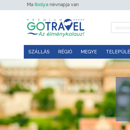
Ma
Ibolya
névnapja van
SZÁLLÁS
RÉGIÓ
MEGYE
TELEPÜL