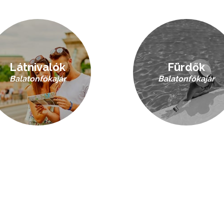
Látnivalók
Fürdők
Balatonfőkajár
Balatonfőkajár