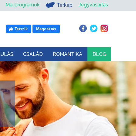
Mai programok
Jegyvásárlás
Térkép
Tetszik
Megosztás
DULÁS
CSALÁD
ROMANTIKA
BLOG