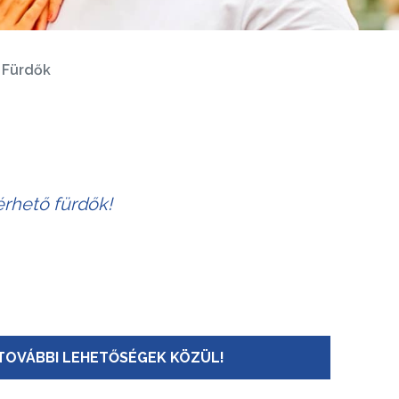
Fürdők
érhető fürdők!
TOVÁBBI LEHETŐSÉGEK KÖZÜL!