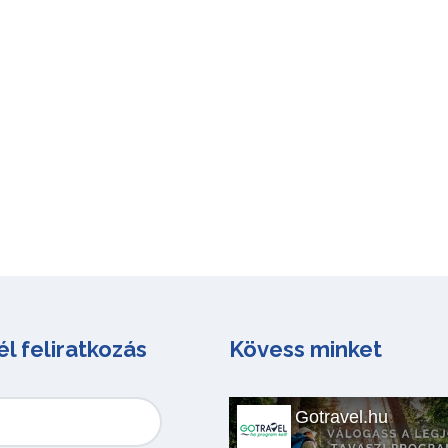
él feliratkozás
Kövess minket
Gotravel.hu