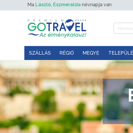
Ma
László, Eszmeralda
névnapja van
SZÁLLÁS
RÉGIÓ
MEGYE
TELEPÜL