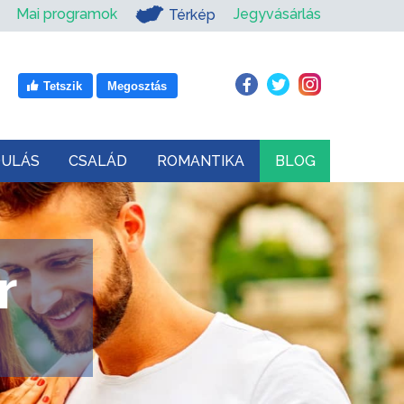
Mai programok
Jegyvásárlás
Térkép
Tetszik
Megosztás
DULÁS
CSALÁD
ROMANTIKA
BLOG
r