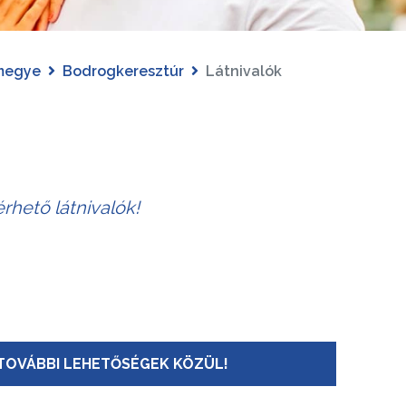
megye
Bodrogkeresztúr
Látnivalók
rhető látnivalók!
TOVÁBBI LEHETŐSÉGEK KÖZÜL!