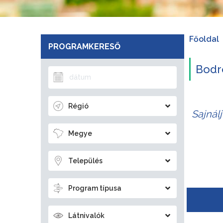
Főoldal
PROGRAMKERESŐ
Bodro
Régió
Sajnál
Megye
Település
Program típusa
Látnivalók