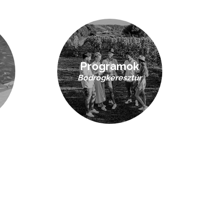
Programok
Bodrogkeresztúr