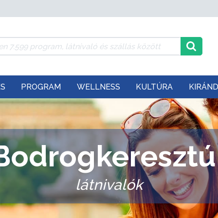
ÉS
PROGRAM
WELLNESS
KULTÚRA
KIRÁN
Bodrogkeresztú
látnivalók