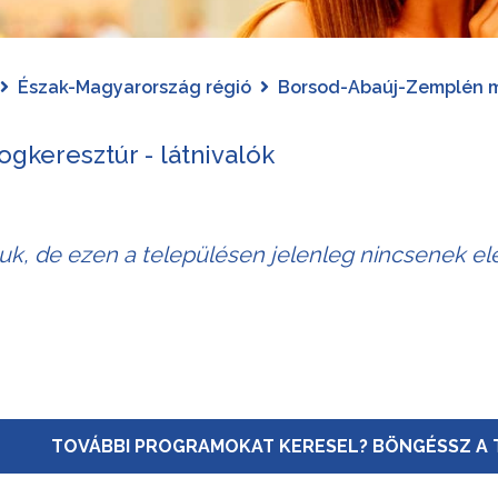
Észak-Magyarország régió
Borsod-Abaúj-Zemplén 
gkeresztúr - látnivalók
juk, de ezen a településen jelenleg nincsenek elé
TOVÁBBI PROGRAMOKAT KERESEL? BÖNGÉSSZ A 