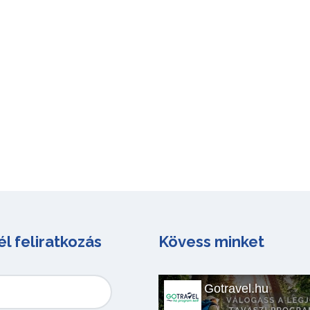
él feliratkozás
Kövess minket
Gotravel.hu