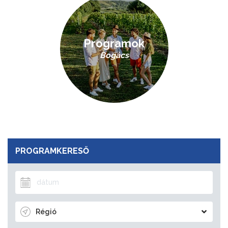
Programok
Bogács
PROGRAMKERESŐ
Régió