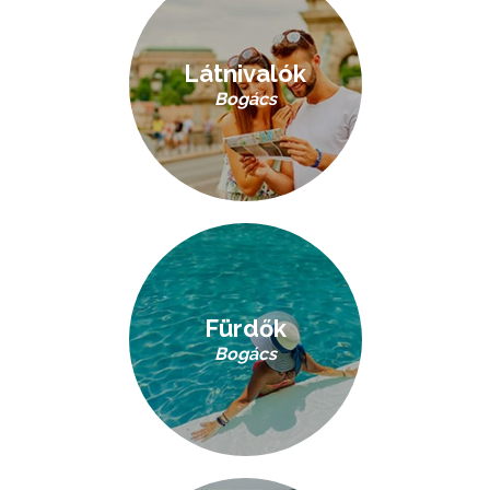
Látnivalók
Bogács
Fürdők
Bogács