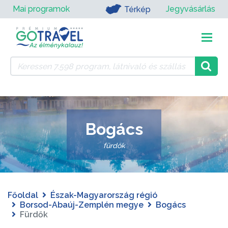
Mai programok
Jegyvásárlás
Térkép
Bogács
fürdők
Főoldal
Észak-Magyarország régió
Borsod-Abaúj-Zemplén megye
Bogács
Fürdők