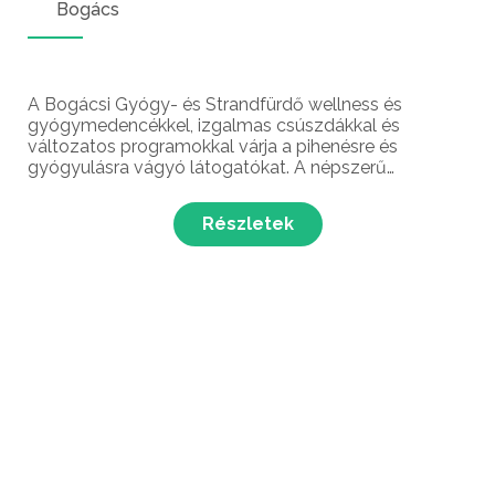
Bogács
A Bogácsi Gyógy- és Strandfürdő wellness és
gyógymedencékkel, izgalmas csúszdákkal és
változatos programokkal várja a pihenésre és
gyógyulásra vágyó látogatókat. A népszerű
üdülőhelyen a finom borok mellett a gyógyvíz
jótékony hatásait is élvezhetjük.
Részletek