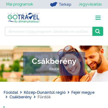
Mai programok
Jegyvásárlás
Térkép
Csákberény
fürdők
Főoldal
Közép-Dunántúl régió
Fejér megye
Csákberény
Fürdők