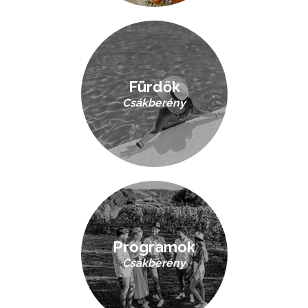
Fürdők
Csákberény
Programok
Csákberény