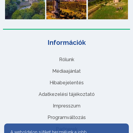
Információk
Rólunk
Médiaajánlat
Hibabejelentés
Adatkezelési tájékoztató
Impresszum
Programváltozás
Partnerek
A weboldalon sütiket használunk a jobb