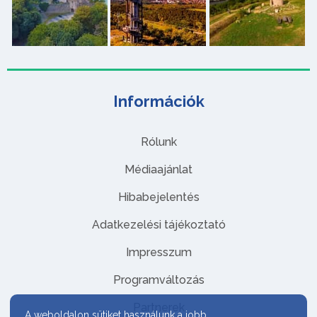
Információk
Rólunk
Médiaajánlat
Hibabejelentés
Adatkezelési tájékoztató
Impresszum
Programváltozás
Partnerek
A weboldalon sütiket használunk a jobb