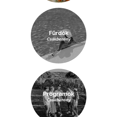
Fürdők
Csákberény
Programok
Csákberény