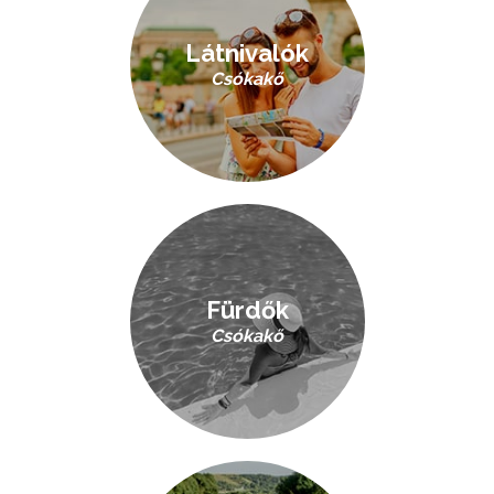
Látnivalók
Csókakő
Fürdők
Csókakő