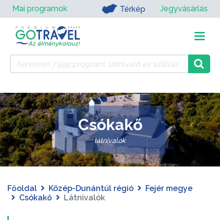
Mai programok
Jegyvásárlás
Térkép
Csókakő
látnivalók
Főoldal
Közép-Dunántúl régió
Fejér megye
Csókakő
Látnivalók