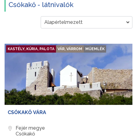
Csókakő - látnivalók
KASTÉLY, KÚRIA, PALOTA
VÁR, VÁRROM
MŰEMLÉK
CSÓKAKŐ VÁRA
Fejér megye
Csókakő