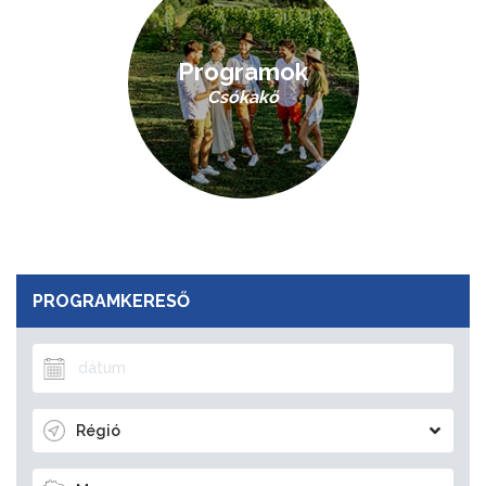
Programok
Csókakő
PROGRAMKERESŐ
Régió