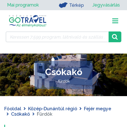
Mai programok
Jegyvásárlás
Térkép
Csókakő
fürdők
Főoldal
Közép-Dunántúl régió
Fejér megye
Csókakő
Fürdők