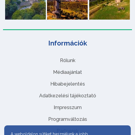
Információk
Rólunk
Médiaajánlat
Hibabejelentés
Adatkezelési tájékoztató
Impresszum
Programváltozás
Partnerek
A weboldalon sütiket használunk a jobb