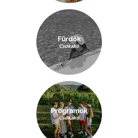
Fürdők
Csókakő
Programok
Csókakő