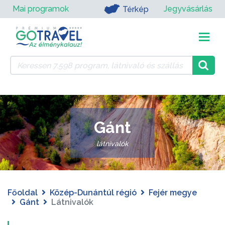
Mai programok
Jegyvásárlás
Térkép
Gánt
látnivalók
Főoldal
Közép-Dunántúl régió
Fejér megye
Gánt
Látnivalók