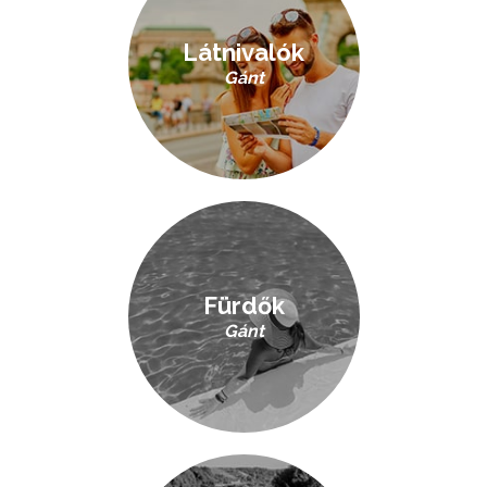
Látnivalók
Gánt
Fürdők
Gánt