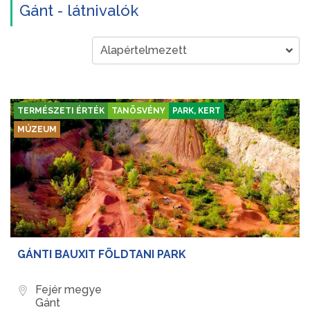
Gánt - látnivalók
TERMÉSZETI ÉRTÉK
TANÖSVÉNY
PARK, KERT
MÚZEUM
GÁNTI BAUXIT FÖLDTANI PARK
Fejér megye
Gánt