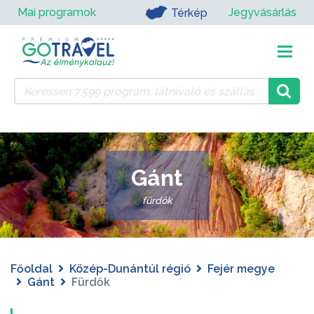
Mai programok
Jegyvásárlás
Térkép
Gánt
fürdők
Főoldal
Közép-Dunántúl régió
Fejér megye
Gánt
Fürdők