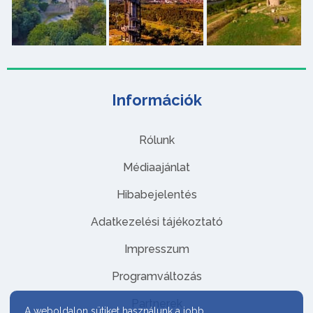
Információk
Rólunk
Médiaajánlat
Hibabejelentés
Adatkezelési tájékoztató
Impresszum
Programváltozás
Partnerek
A weboldalon sütiket használunk a jobb