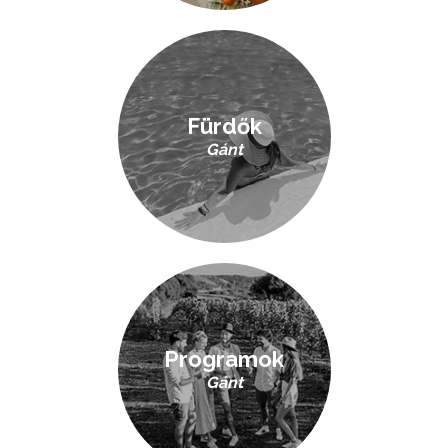
Fürdők
Gánt
Programok
Gánt