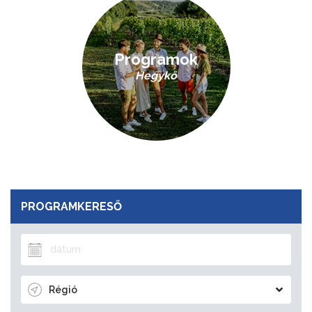
Programok
Hegykő
PROGRAMKERESŐ
Régió