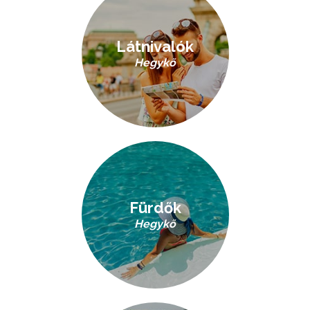
Látnivalók
Hegykő
Fürdők
Hegykő