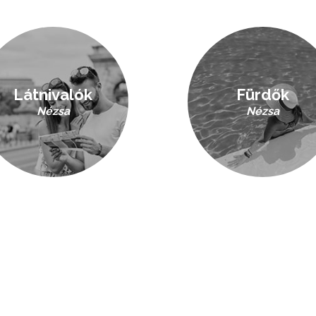
Látnivalók
Fürdők
Nézsa
Nézsa