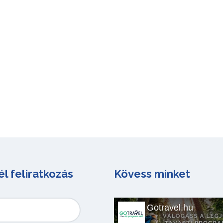
él feliratkozás
Kövess minket
Gotravel.hu