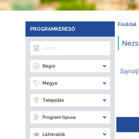
Főoldal
PROGRAMKERESŐ
Nézsa
Régió
Sajnál
Megye
Település
Program típusa
Látnivalók