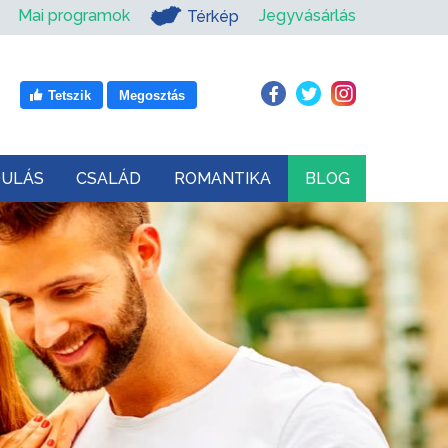
Mai programok
Jegyvásárlás
Térkép
Tetszik
Megosztás
DULÁS
CSALÁD
ROMANTIKA
BLOG