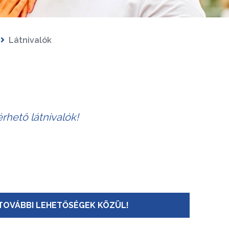
Látnivalók
rhető látnivalók!
TOVÁBBI LEHETŐSÉGEK KÖZÜL!