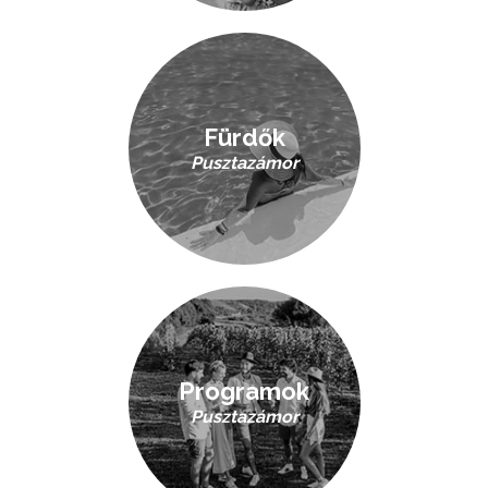
Fürdők
Pusztazámor
Programok
Pusztazámor