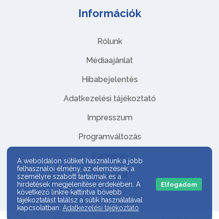
Információk
Rólunk
Médiaajánlat
Hibabejelentés
Adatkezelési tájékoztató
Impresszum
Programváltozás
Partnerek
A weboldalon sütiket használunk a jobb
felhasználói élmény, az elemzések, a
Kapcsolat
személyre szabott tartalmak és a
hirdetések megjelenítése érdekében. A
Elfogadom
következő linkre kattintva bővebb
tájékoztatást találsz a sütik használatával
kapcsolatban:
Adatkezelési tájékoztató