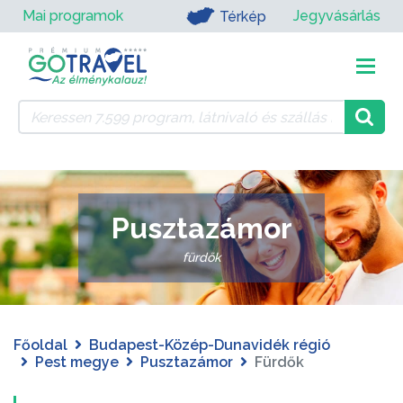
Mai programok
Jegyvásárlás
Térkép
Pusztazámor
fürdők
Főoldal
Budapest-Közép-Dunavidék régió
Pest megye
Pusztazámor
Fürdők