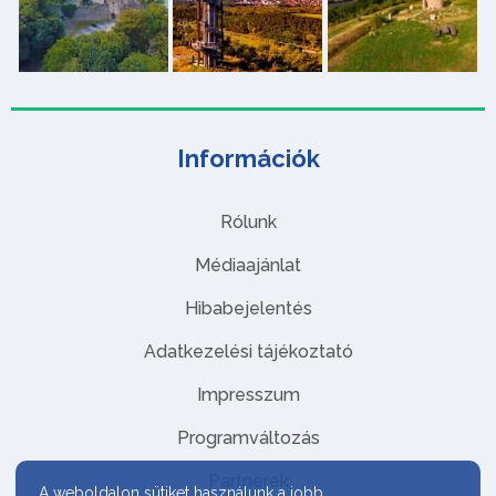
Információk
Rólunk
Médiaajánlat
Hibabejelentés
Adatkezelési tájékoztató
Impresszum
Programváltozás
Partnerek
A weboldalon sütiket használunk a jobb