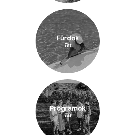
Fürdők
Tát
Programok
Tát