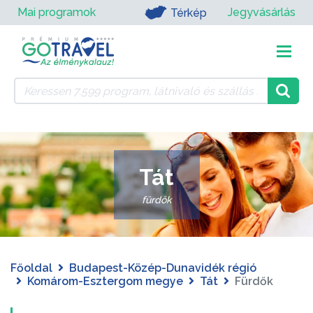
Mai programok
Jegyvásárlás
Térkép
Tát
fürdők
Főoldal
Budapest-Közép-Dunavidék régió
Komárom-Esztergom megye
Tát
Fürdők