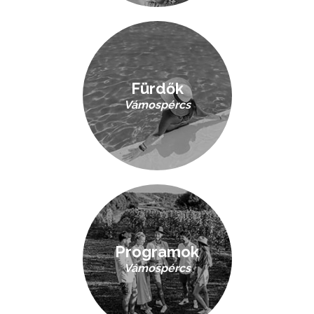
Fürdők
Vámospércs
Programok
Vámospércs