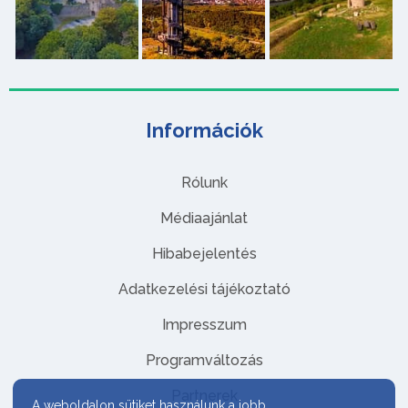
Információk
Rólunk
Médiaajánlat
Hibabejelentés
Adatkezelési tájékoztató
Impresszum
Programváltozás
Partnerek
A weboldalon sütiket használunk a jobb