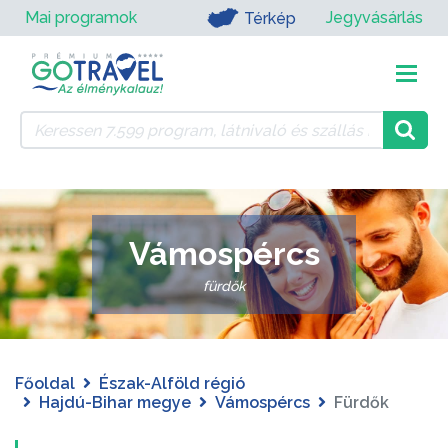
Mai programok
Jegyvásárlás
Térkép
Vámospércs
fürdők
Főoldal
Észak-Alföld régió
Hajdú-Bihar megye
Vámospércs
Fürdők