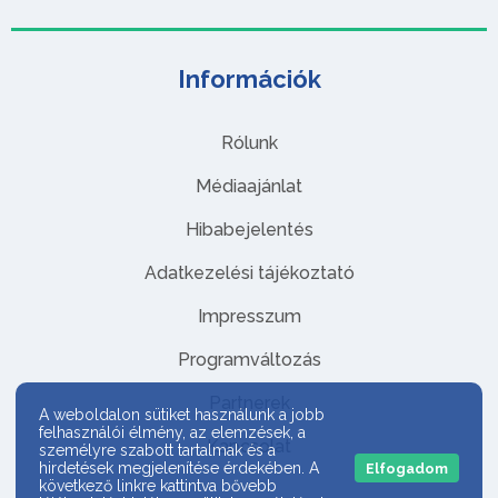
Információk
Rólunk
Médiaajánlat
Hibabejelentés
Adatkezelési tájékoztató
Impresszum
Programváltozás
Partnerek
A weboldalon sütiket használunk a jobb
felhasználói élmény, az elemzések, a
Kapcsolat
személyre szabott tartalmak és a
hirdetések megjelenítése érdekében. A
Elfogadom
következő linkre kattintva bővebb