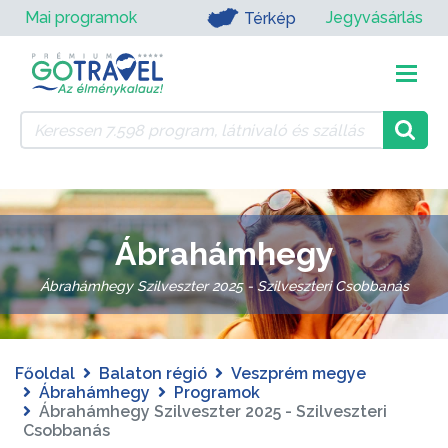
Mai programok
Jegyvásárlás
Térkép
Ábrahámhegy
Ábrahámhegy Szilveszter 2025 - Szilveszteri Csobbanás
Főoldal
Balaton régió
Veszprém megye
Ábrahámhegy
Programok
Ábrahámhegy Szilveszter 2025 - Szilveszteri
Csobbanás