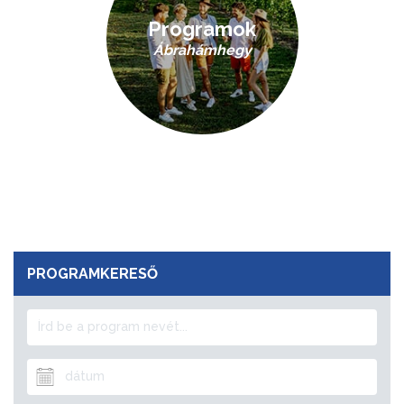
Programok
Ábrahámhegy
PROGRAMKERESŐ