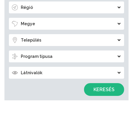
Régió
Megye
Település
Program típusa
Látnivalók
KERESÉS