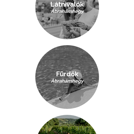
Látnivalók
Ábrahámhegy
Fürdők
Ábrahámhegy