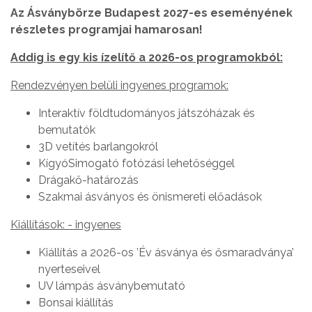
Az Ásványbörze Budapest 2027-es eseményének
részletes programjai hamarosan!
Addig is egy kis ízelítő a 2026-os programokból:
Rendezvényen belüli ingyenes programok:
Interaktív földtudományos játszóházak és
bemutatók
3D vetítés barlangokról
KígyóSimogató fotózási lehetőséggel
Drágakő-határozás
Szakmai ásványos és önismereti előadások
Kiállítások: - ingyenes
Kiállítás a 2026-os ’Év ásványa és ősmaradványa’
nyerteseivel
UV lámpás ásványbemutató
Bonsai kiállítás