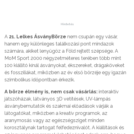
Hirdetés
A
21. Lelkes ÁsványBörze
nem csupán egy vásár,
hanem egy különleges találkozási pont mindazok
számára, akiket lenyűgöz a Föld rejtett szépsége. A
MoM Sport 2000 négyzetméteres terében több mint
100 kiállító kínál ásványokat, ékszereket, drágaköveket
és fosszíliákat, miközben az év első börzéje egy igazán
szimbolikus időpontban érkezik.
A börze élmény is, nem csak vásárlás:
interaktív
játszóházak, látványos 3D vetítések, UV-lámpás
ásványbemutatók és szakmai előadások várják a
látogatókat, miközben a kreatív programok, az
aranymosás vagy az egészségsziget minden
korosztálynak tartogat felfedeznivalót. A kiállítások és