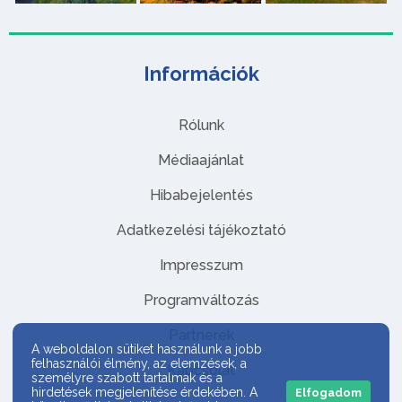
Információk
Rólunk
Médiaajánlat
Hibabejelentés
Adatkezelési tájékoztató
Impresszum
Programváltozás
Partnerek
A weboldalon sütiket használunk a jobb
felhasználói élmény, az elemzések, a
Kapcsolat
személyre szabott tartalmak és a
hirdetések megjelenítése érdekében. A
Elfogadom