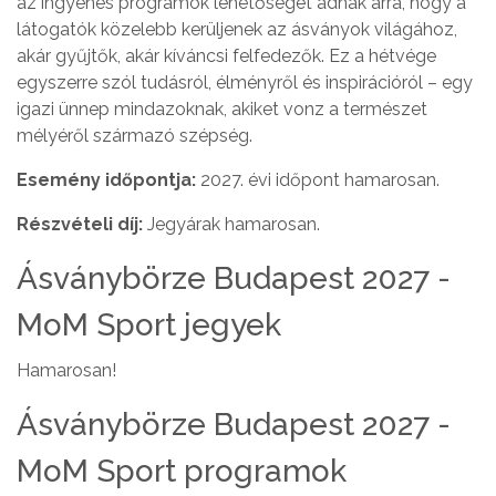
az ingyenes programok lehetőséget adnak arra, hogy a
látogatók közelebb kerüljenek az ásványok világához,
akár gyűjtők, akár kíváncsi felfedezők. Ez a hétvége
egyszerre szól tudásról, élményről és inspirációról – egy
igazi ünnep mindazoknak, akiket vonz a természet
mélyéről származó szépség.
Esemény időpontja:
2027. évi időpont hamarosan.
Részvételi díj:
Jegyárak hamarosan.
Ásványbörze Budapest 2027 -
MoM Sport jegyek
Hamarosan!
Ásványbörze Budapest 2027 -
MoM Sport programok