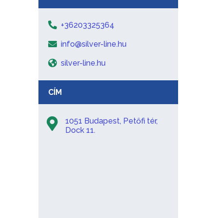
+36203325364
info@silver-line.hu
silver-line.hu
CÍM
1051 Budapest, Petőfi tér,
Dock 11.