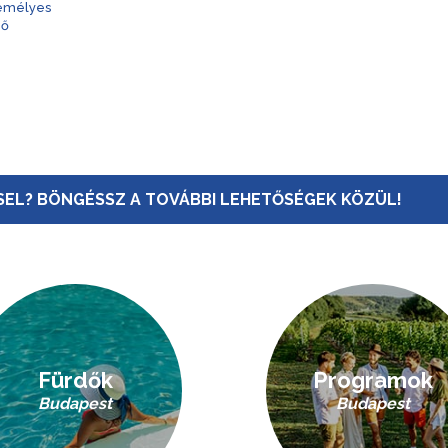
zemélyes
nő
EL? BÖNGÉSSZ A TOVÁBBI LEHETŐSÉGEK KÖZÜL!
Fürdők
Programok
Budapest
Budapest