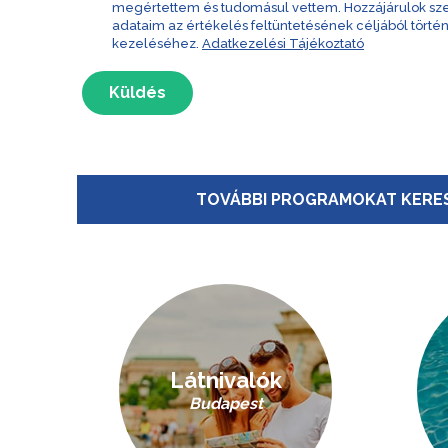
megértettem és tudomásul vettem. Hozzájárulok s
adataim az értékelés feltüntetésének céljából törté
kezeléséhez.
Adatkezelési Tájékoztató
Küldés
TOVÁBBI PROGRAMOKAT KERES
Látnivalók
Budapest