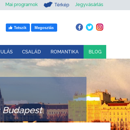
Mai programok
Jegyvásárlás
Térkép
Tetszik
Megosztás
DULÁS
CSALÁD
ROMANTIKA
BLOG
s Budapest