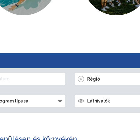
Régió
ogram típusa
Látnivalók
epülésen és környékén