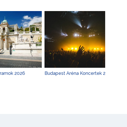
26
Budapest Aréna Koncertek 2026
Adele Th
Koncert 