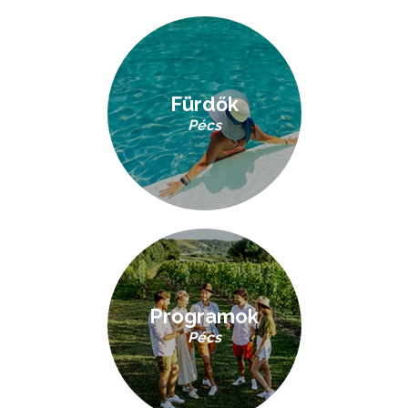
Fürdők
Pécs
Programok
Pécs