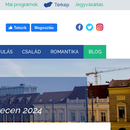
Mai programok
Jegyvásárlás
Térkép
Tetszik
Megosztás
DULÁS
CSALÁD
ROMANTIKA
BLOG
ecen 2024