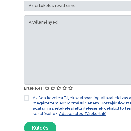
Értékelés:
Az Adatkezelési Tájékoztatóban foglaltakat elolvast
megértettem és tudomásul vettem. Hozzájárulok s
adataim az értékelés feltüntetésének céljából törté
kezeléséhez.
Adatkezelési Tájékoztató
Küldés