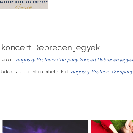
 koncert Debrecen jegyek
sárolni:
Bagossy Brothers Company koncert Debrecen jegye
tek
az alábbi linken érhetőek el:
Bagossy Brothers Company