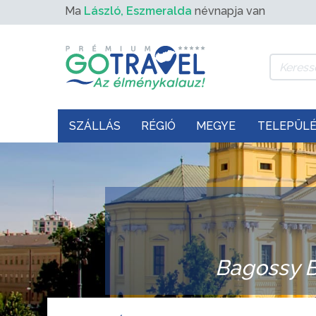
Ma
László, Eszmeralda
névnapja van
SZÁLLÁS
RÉGIÓ
MEGYE
TELEPÜL
Bagossy 