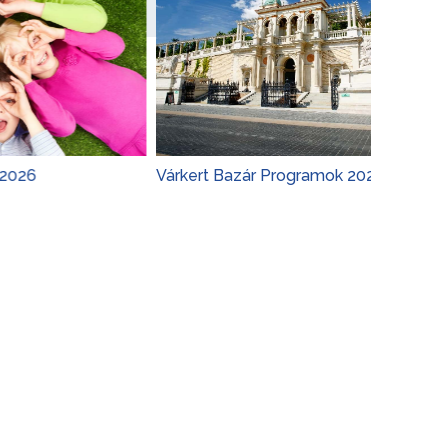
Várkert Bazár Programok 2026
Budapest