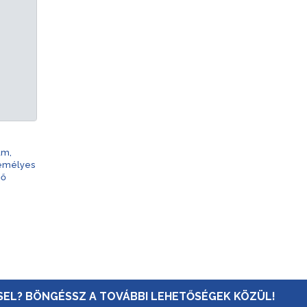
am,
zemélyes
nő
EL? BÖNGÉSSZ A TOVÁBBI LEHETŐSÉGEK KÖZÜL!