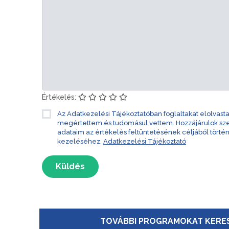
Értékelés:
Az Adatkezelési Tájékoztatóban foglaltakat elolvast
megértettem és tudomásul vettem. Hozzájárulok s
adataim az értékelés feltüntetésének céljából törté
kezeléséhez.
Adatkezelési Tájékoztató
Küldés
TOVÁBBI PROGRAMOKAT KERES