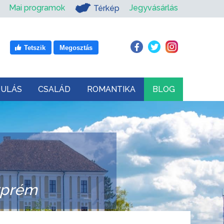
Mai programok
Jegyvásárlás
Térkép
Tetszik
Megosztás
DULÁS
CSALÁD
ROMANTIKA
BLOG
zprém