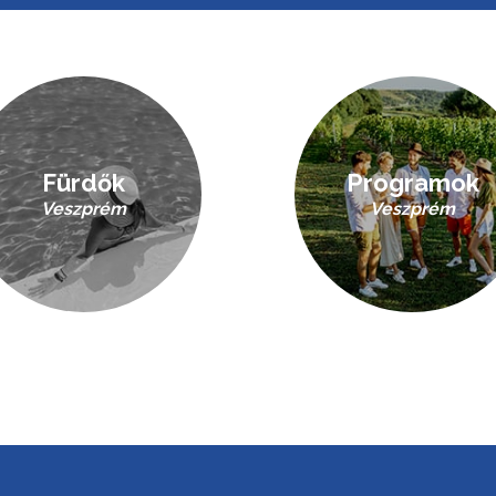
Fürdők
Programok
Veszprém
Veszprém