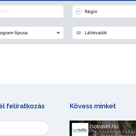
Régió
ogram típusa
Látnivalók
él feliratkozás
Kövess minket
Gotravel.hu