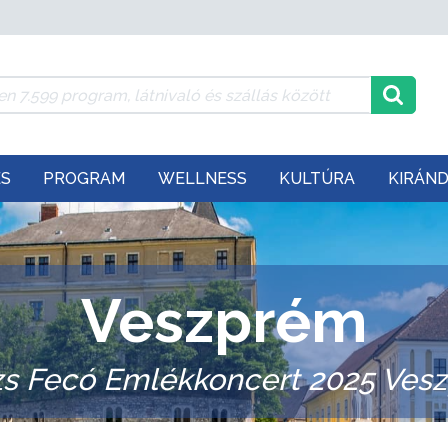
ÉS
PROGRAM
WELLNESS
KULTÚRA
KIRÁN
Veszprém
zs Fecó Emlékkoncert 2025 Ves