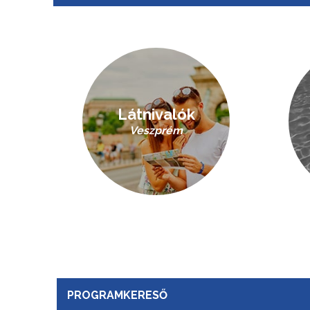
Látnivalók
Veszprém
PROGRAMKERESŐ