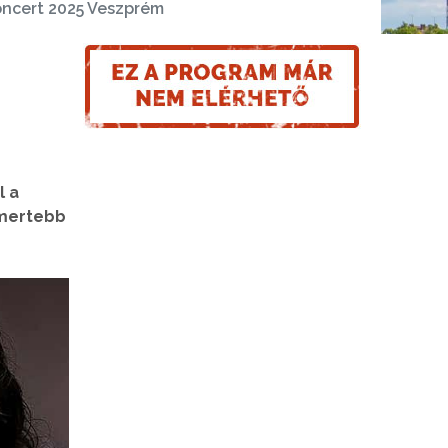
oncert 2025 Veszprém
l a
smertebb