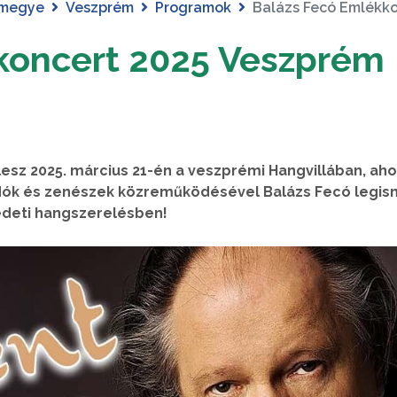
 megye
Veszprém
Programok
Balázs Fecó Emlékk
koncert 2025 Veszprém
esz 2025. március 21-én a veszprémi Hangvillában, aho
dók és zenészek közreműködésével Balázs Fecó legi
edeti hangszerelésben!