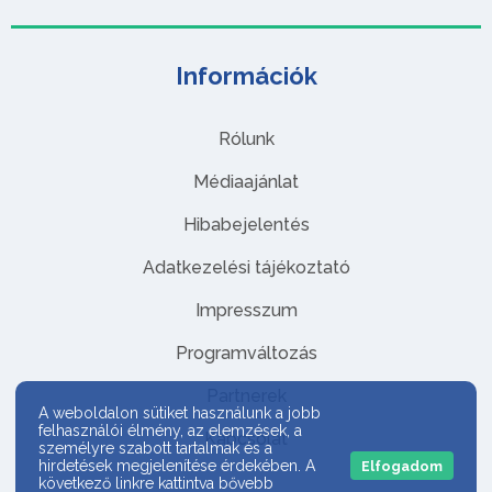
Információk
Rólunk
Médiaajánlat
Hibabejelentés
Adatkezelési tájékoztató
Impresszum
Programváltozás
Partnerek
A weboldalon sütiket használunk a jobb
felhasználói élmény, az elemzések, a
Kapcsolat
személyre szabott tartalmak és a
hirdetések megjelenítése érdekében. A
Elfogadom
következő linkre kattintva bővebb