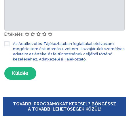
Értékelés:
Az Adatkezelési Tájékoztatóban foglaltakat elolvastam,
megértettem és tudomásul vettem. Hozzájárulok személyes
adataim az értékelés feltüntetésének céljából történő
kezeléséhez.
Adatkezelési Tájékoztató
Küldés
TOVÁBBI PROGRAMOKAT KERESEL? BÖNGÉSSZ
A TOVÁBBI LEHETŐSÉGEK KÖZÜL!