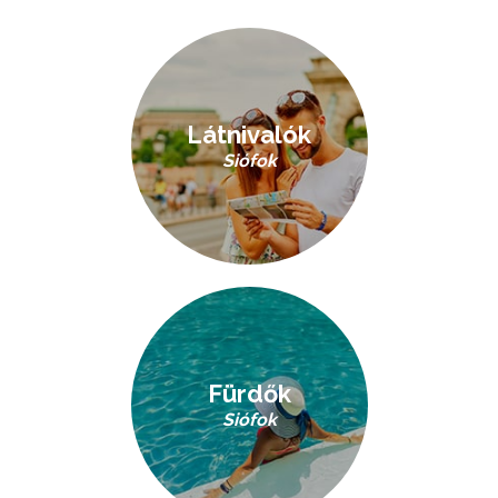
Látnivalók
Siófok
Fürdők
Siófok