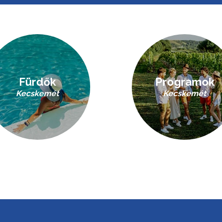
Fürdők
Programok
Kecskemét
Kecskemét