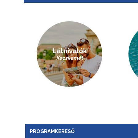
Látnivalók
Kecskemét
PROGRAMKERESŐ