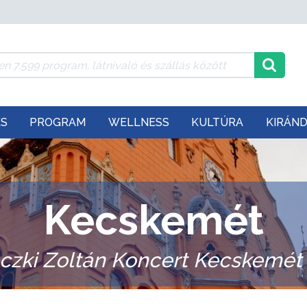
ÉS
PROGRAM
WELLNESS
KULTÚRA
KIRÁN
Kecskemét
czki Zoltán Koncert Kecskemét