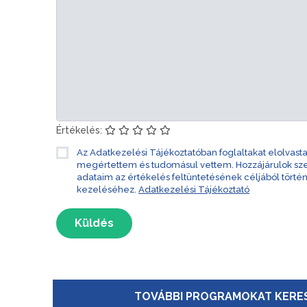
Értékelés:
Az Adatkezelési Tájékoztatóban foglaltakat elolvast
megértettem és tudomásul vettem. Hozzájárulok s
adataim az értékelés feltüntetésének céljából törté
kezeléséhez.
Adatkezelési Tájékoztató
Küldés
TOVÁBBI PROGRAMOKAT KERES