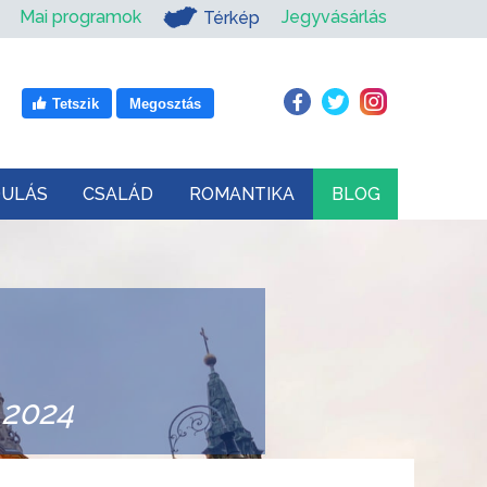
Mai programok
Jegyvásárlás
Térkép
Tetszik
Megosztás
DULÁS
CSALÁD
ROMANTIKA
BLOG
 2024