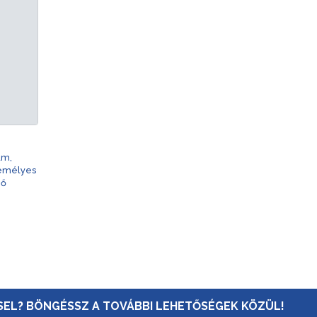
am,
zemélyes
nő
EL? BÖNGÉSSZ A TOVÁBBI LEHETŐSÉGEK KÖZÜL!