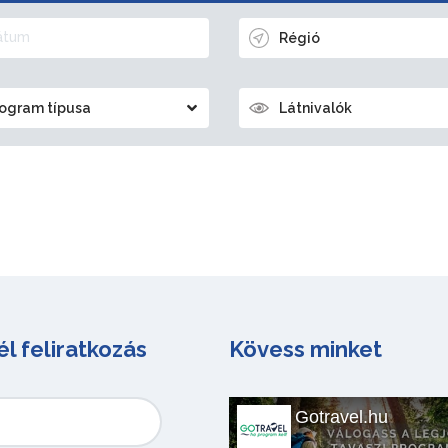
Régió
ogram típusa
Látnivalók
él feliratkozás
Kövess minket
Gotravel.hu