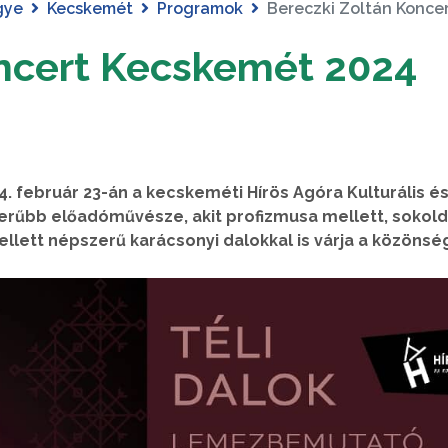
gye
Kecskemét
Programok
Bereczki Zoltán Konce
oncert Kecskemét 2024
. február 23-án a kecskeméti Hírös Agóra Kulturális és 
erűbb előadóművésze, akit profizmusa mellett, sokol
mellett népszerű karácsonyi dalokkal is várja a közönsé