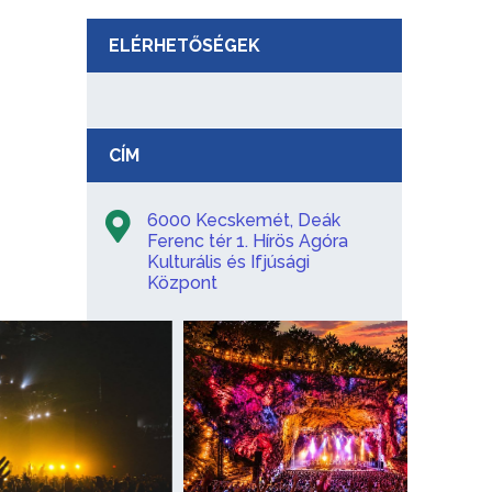
ELÉRHETŐSÉGEK
CÍM
6000 Kecskemét, Deák
Ferenc tér 1. Hírös Agóra
Kulturális és Ifjúsági
Központ