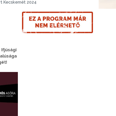
rt Kecskemét 2024
Ifjúsági
dalúsága
gét!