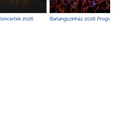
k 2026
Barlangszínház 2026 Program
Adele
Koncer