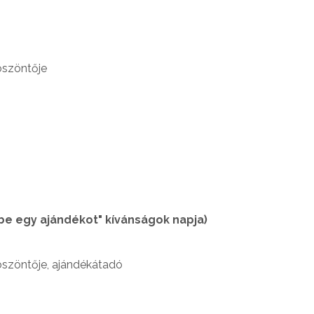
öszöntője
be egy ajándékot" kívánságok napja)
köszöntője, ajándékátadó