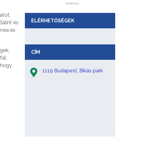
Hirdetés
atot,
ELÉRHETŐSÉGEK
Bálint és
ímea és
gek,
CÍM
al,
 hogy
1119 Budapest, Bikás park