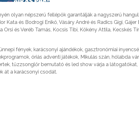
yén olyan népszerű fellépők garantálják a nagyszerű hangul
dor Kata és Bodrogi Enikő, Vásáry André és Radics Gigi, Gájer 
a Orsi és Veréb Tamás, Kocsis Tibi, Kökény Attila, Kecskés T
 ünnepi fények, karácsonyi ajándékok, gasztronómiai ínyencsé
ekprogramok, óriás adventi játékok, Mikulás szán, hólabda várf
rtek, tűzzsonglőr bemutató és led show várja a látogatókat,
k át a karácsonyi csodát.