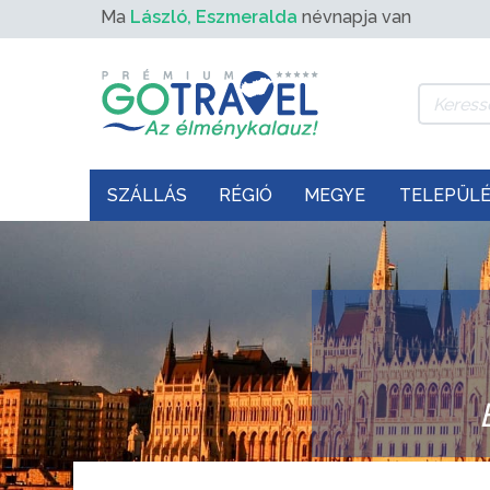
Ma
László, Eszmeralda
névnapja van
SZÁLLÁS
RÉGIÓ
MEGYE
TELEPÜL