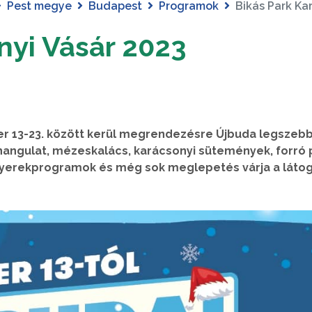
Pest megye
Budapest
Programok
Bikás Park Ka
nyi Vásár 2023
er 13-23. között kerül megrendezésre Újbuda legszeb
 hangulat, mézeskalács, karácsonyi sütemények, forró 
gyerekprogramok és még sok meglepetés várja a láto