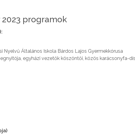
r 2023 programok
:
si Nyelvű Általános Iskola Bárdos Lajos Gyermekkórusa
egnyitója, egyházi vezetők köszöntői, közös karácsonyfa-dís
ja)