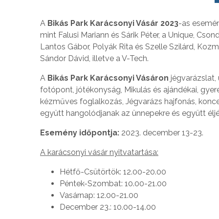
A
Bikás Park Karácsonyi Vásár 2023
-as esemén
mint Falusi Mariann és Sárik Péter, a Unique, Cson
Lantos Gábor, Polyák Rita és Szelle Szilárd, Kozm
Sándor Dávid, illetve a V-Tech.
A
Bikás Park Karácsonyi Vásáron
jégvarázslat,
fotópont, jótékonyság, Mikulás és ajándékai, gyer
kézműves foglalkozás, Jégvarázs hajfonás, konce
együtt hangolódjanak az ünnepekre és együtt éljé
Esemény időpontja:
2023. december 13-23.
A karácsonyi vásár nyitvatartása:
Hétfő-Csütörtök: 12.00-20.00
Péntek-Szombat: 10.00-21.00
Vasárnap: 12.00-21.00
December 23.: 10.00-14.00