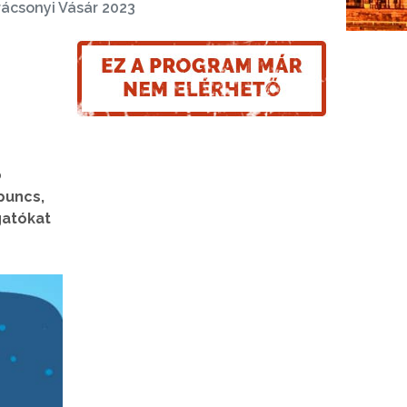
rácsonyi Vásár 2023
b
puncs,
gatókat