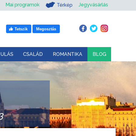
Mai programok
Jegyvásárlás
Térkép
Tetszik
Megosztás
DULÁS
CSALÁD
ROMANTIKA
BLOG
3