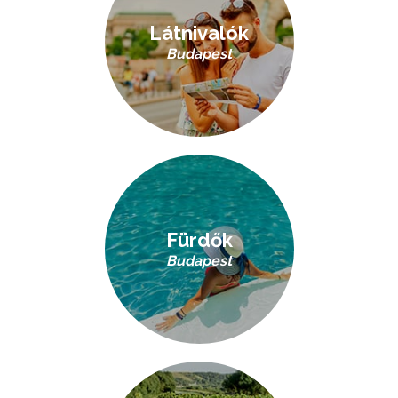
Látnivalók
Budapest
Fürdők
Budapest