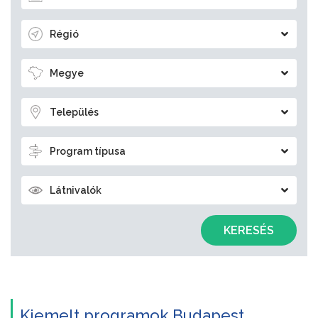
Régió
Megye
Település
Program típusa
Látnivalók
KERESÉS
Kiemelt programok Budapest