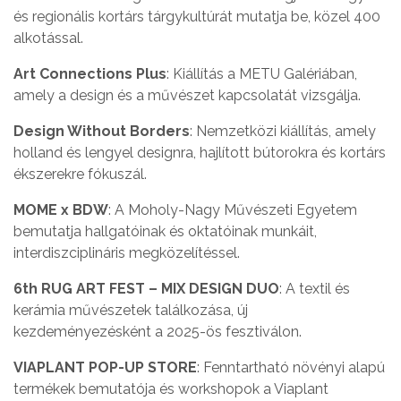
és regionális kortárs tárgykultúrát mutatja be, közel 400
alkotással.
Art Connections Plus
: Kiállítás a METU Galériában,
amely a design és a művészet kapcsolatát vizsgálja.
Design Without Borders
: Nemzetközi kiállítás, amely
holland és lengyel designra, hajlított bútorokra és kortárs
ékszerekre fókuszál.
MOME x BDW
: A Moholy-Nagy Művészeti Egyetem
bemutatja hallgatóinak és oktatóinak munkáit,
interdiszciplináris megközelítéssel.
6th RUG ART FEST – MIX DESIGN DUO
: A textil és
kerámia művészetek találkozása, új
kezdeményezésként a 2025-ös fesztiválon.
VIAPLANT POP-UP STORE
: Fenntartható növényi alapú
termékek bemutatója és workshopok a Viaplant