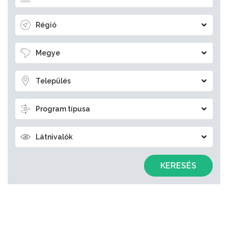
Régió
Megye
Település
Program típusa
Látnivalók
KERESÉS