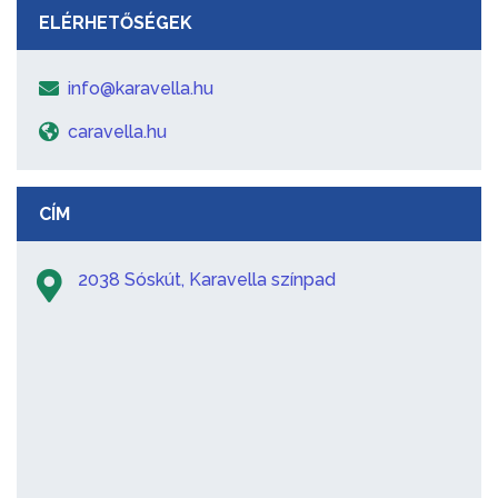
ELÉRHETŐSÉGEK
info@karavella.hu
caravella.hu
CÍM
2038 Sóskút, Karavella színpad