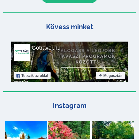
Kövess minket
Gotravel.hu
Tetszik
az oldal
Megosztás
Instagram