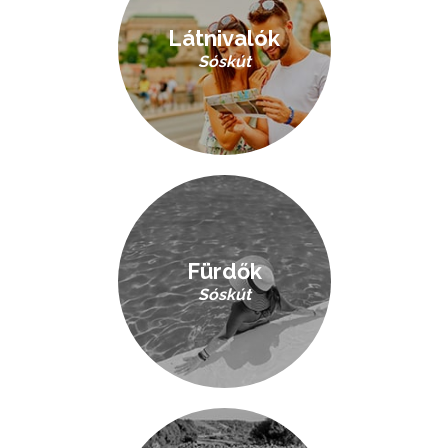
Látnivalók
Sóskút
Fürdők
Sóskút