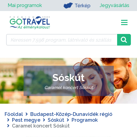
Mai programok
Jegyvásárlás
Térkép
Sóskút
Caramel koncert Sóskút
Főoldal
Budapest-Közép-Dunavidék régió
Pest megye
Sóskút
Programok
Caramel koncert Sóskút