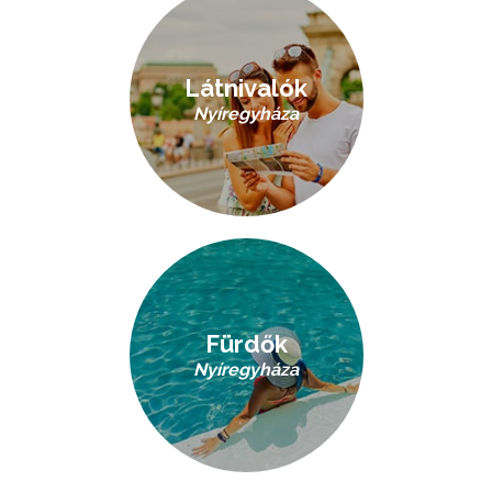
Látnivalók
Nyíregyháza
Fürdők
Nyíregyháza