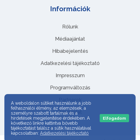
Információk
Rólunk
Médiaajánlat
Hibabejelentés
Adatkezelési tájékoztató
Impresszum
Programváltozás
Partnerek
A weboldalon sütiket használunk a jobb
felhasználói élmény, az elemzések, a
Kapcsolat
személyre szabott tartalmak és a
hirdetések megjelenítése érdekében. A
Elfogadom
következő linkre kattintva bővebb
tájékoztatást találsz a sütik használatával
kapcsolatban:
Adatkezelési tájékoztató