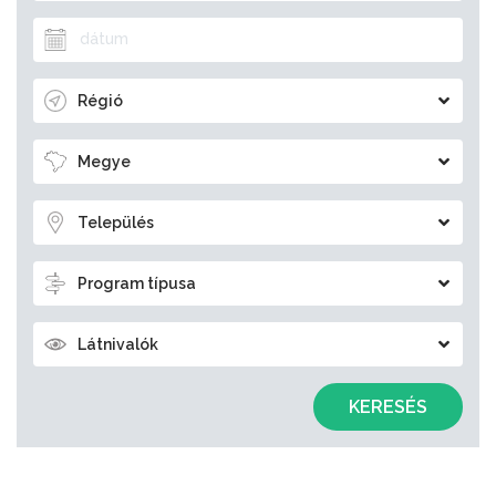
Régió
Megye
Település
Program típusa
Látnivalók
KERESÉS