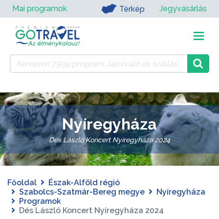
Mai programok
Jegyvásárlás
Térkép
Nyíregyháza
Dés László Koncert Nyíregyháza 2024
Főoldal
Észak-Alföld régió
Szabolcs-Szatmár-Bereg megye
Nyíregyháza
Programok
Dés László Koncert Nyíregyháza 2024